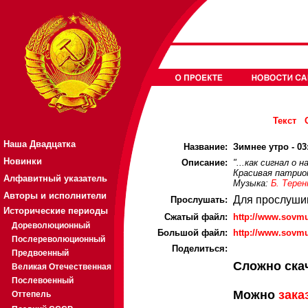
Текст
Наша Двадцатка
Название:
Зимнее утро - 03
Новинки
Описание:
"...как сигнал о 
Красивая патрио
Алфавитный указатель
Музыка:
Б. Тере
Авторы и исполнители
Для прослуши
Прослушать:
Исторические периоды
Cжатый файл:
http://www.sovm
Дореволюционный
Большой файл:
http://www.sovm
Послереволюционный
Поделиться:
Предвоенный
Сложно ска
Великая Отечественная
Послевоенный
Можно
зака
Оттепель