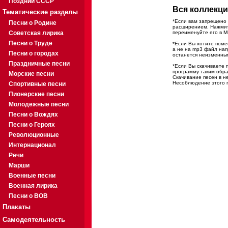
Поздний СССР
Вся коллекци
Тематические разделы
*Если вам запрещено 
Песни о Родине
расширением. Нажмите
Советская лирика
переименуйте его в M
Песни о Труде
*Если Вы хотите помес
а не на mp3 файл на
Песни о городах
останется неизменны
Праздничные песни
*Если Вы скачиваете 
программу таким обра
Морские песни
Скачивание песен в н
Несоблюдение этого п
Спортивные песни
Пионерские песни
Молодежные песни
Песни о Вождях
Песни о Героях
Революционные
Интернационал
Речи
Марши
Военные песни
Военная лирика
Песни о ВОВ
Плакаты
Самодеятельность