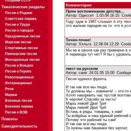
Поздний СССР
Комментарии
Тематические разделы
Прям воспоминание детства...
Песни о Родине
Автор:
Одессит
1.03.04 16:15
Сооб
Советская лирика
Году эдак в 1987 слышал я эту песн
Песни о Труде
это жалкая пародия на то. что я ус
Песни о городах
Праздничные песни
Точно-точно!
Морские песни
Автор:
Хэльга
12.08.04 12:29
Сооб
Спортивные песни
Мы ее в школе как раз примерно в эт
Пионерские песни
А перевода тут нет? Я бы с удовол
Молодежные песни
Песни о Вождях
текст на русском
Песни о Героях
Автор:
саня
24.01.05 15:00
Сообщи
Революционные
Песня единого фронта.
Интернационал
И так как все мы люди,
Речи
То должны мы -- извините! -- что-то 
Марши
Хотят накормить нас пустой болтовн
К чертям! Спасибо за честь!
Военные песни
Марш левой! Два! Три!
Военная лирика
Марш левой! Два! Три!
Встань в ряды, товарищ, к нам!
Песни о ВОВ
Ты войдёшь в наш единый рабочий 
Плакаты
Потому что рабочий ты сам!
И так как все мы люди,
Самодеятельность
То нужны нам башмаки без заплат,