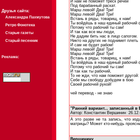
И нам не поможет треск речей
Под барабанный раскат.
Марш левой! Два! Три!
Друзья сайта:
Марш левой! Два! Три!
Александра Пахмутова
Встань в ряды, товарищ, к нам!
Ты войдёшь в наш единый рабочий 
Ретро Фонотека
Потому что рабочий ты сам!
И так как все мы люди,
Старые газеты
Не дадим бить нас в лицо сапогом.
Старый песенник
Никто на других не поднимет плеть
И сам не будет рабом!
Марш левой! Два! Три!
Марш левой! Два! Три!
Реклама:
Встань в ряды, товарищ, к нам!
Ты войдёшь в наш единый рабочий 
Потому что рабочий ты сам!
И так как ты рабочий,
То не жди, что нам поможет другой:
Себе мы свободу добудем в бою
Своей рабочей рукой!
чей перевод - не знаю
"Ранний вариант... записанный в 
Автор:
Константин Вершинин
26.12.
А это разве не та запись, что изд
матрицы? Может кто-нибудь проясни
Вершинину