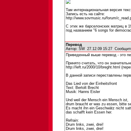
Там интернациональная версия текст
Запись есть на сайте:
http://www.sovmusic.ru/forum/c_read
С этих же барселонских матриц в 
под названием "6 songs for democra
Перевод
Автор:
SW
27.12.09 15:27
Сообщит
Приведенный выше перевод - это пер
Принято считать, что он значительн
http://left.ru/2000/10/breght.html (п
В данной записи переставлены перв
Das Lied von der Einheitsfront
Text: Bertolt Brecht
Musik: Hanns Eisler
Und weil der Mensch ein Mensch ist,
drum braucht er was zu essen, bitte s
Es macht ihn ein Geschwätz nicht satt
das schafft kein Essen her.
Refrain:
Drum links, zwei, drei!
Drum links, zwei, drei!