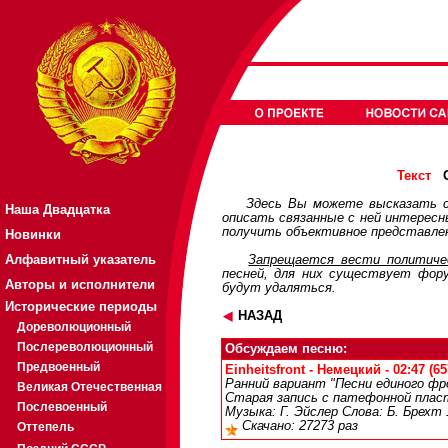
О
Текст
Здесь Вы можете высказать с
Наша Двадцатка
описать связанные с ней интерес
получить объективное представлен
Новинки
Алфавитный указатель
Запрещается вести политичес
песней, для них существует
фор
Авторы и исполнители
будут удаляться.
Исторические периоды
НАЗАД
Дореволюционный
Послереволюционный
Обсуждаем песню:
Предвоенный
Einheitsfront - Немецкий - 02:47 (6
Ранний вариант "Песни единого фр
Великая Отечественная
Старая запись с патефонной плас
Послевоенный
Музыка: Г. Эйслер Слова: Б. Брехт
Скачано: 27273 раз
Оттепель