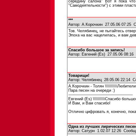
середину салона" Вот я пока что
"Самодеятельности") с этими пласт
***
Автор:
А.Корочкин
27.05.06 07:25
С
Тов. Челябинец, не пытайтесь отверт
Эпоха на вас нацелилась, и вам де
Спасибо большое за запись!
Автор:
Евгений (Es)
27.05.06 08:16
Товарищи!
Автор:
Челябинец
28.05.06 22:14
С
А.Корочкин - Толян \\\\\\\\\\Любители с
Пара песен на очереди :)
-----------------------------------------------------
Евгений (Es) \\\\\\\\\\Спасибо большое 
И Вам, и Вам спасибо!
Отлично цифровать я, конечно, пока н
Одна из лучших лирических песе
Автор:
Сатурн
1.02.07 12:26
Сообщ