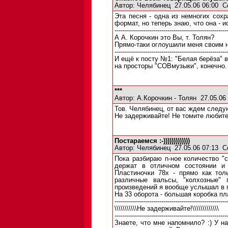
Автор:
Челябинец
27.05.06 06:00
С
Эта песня - одна из немногих сохр
формат, но теперь знаю, что она -
-------------------------------------------------------
А А. Корочкин это Вы, т. Толян?
Прямо-таки оглоушили меня своим н
-------------------------------------------------------
И ещё к посту №1: "Белая берёза" 
на просторы "СОВмузыки", конечно.
***
Автор:
А.Корочкин - Толян
27.05.06
Тов. Челябинец, от вас ждем следу
Не задерживайте! Не томите любите
Постараемся :-)))))))))))))
Автор:
Челябинец
27.05.06 07:13
С
Пока разбираю n-ное количество "
держат в отличном состоянии и 
Пластиночки 78х - прямо как тол
различные вальсы, "колхозные" 
произведений я вообще услышал в п
На 33 оборота - большая коробка пл
-------------------------------------------------------
\\\\\\\\\\\Не задерживайте!\\\\\\\\\\\\\
-------------------------------------------------------
Знаете, что мне напомнило? :) У н