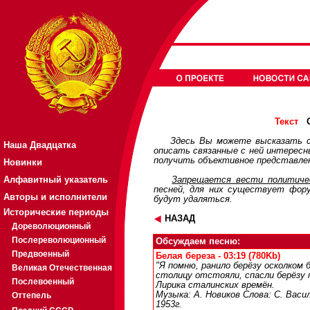
О
Текст
Здесь Вы можете высказать с
Наша Двадцатка
описать связанные с ней интерес
получить объективное представлен
Новинки
Алфавитный указатель
Запрещается вести политичес
песней, для них существует
фор
Авторы и исполнители
будут удаляться.
Исторические периоды
НАЗАД
Дореволюционный
Послереволюционный
Обсуждаем песню:
Предвоенный
Белая береза - 03:19 (780Kb)
"Я помню, ранило берёзу осколком 
Великая Отечественная
столицу отстояли, спасли берёзу п
Послевоенный
Лирика сталинских времён.
Музыка: А. Новиков Слова: С. Васи
Оттепель
1953г.