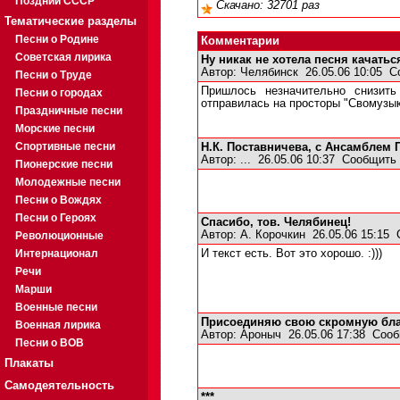
Поздний СССР
Скачано: 32701 раз
Тематические разделы
Песни о Родине
Комментарии
Советская лирика
Ну никак не хотела песня качатьс
Автор:
Челябинск
26.05.06 10:05
С
Песни о Труде
Пришлось незначительно снизить 
Песни о городах
отправилась на просторы "Свомузык
Праздничные песни
Морские песни
Спортивные песни
Н.К. Поставничева, с Ансамблем 
Автор:
...
26.05.06 10:37
Сообщить 
Пионерские песни
Молодежные песни
Песни о Вождях
Песни о Героях
Спасибо, тов. Челябинец!
Автор:
А. Корочкин
26.05.06 15:15
Революционные
Интернационал
И текст есть. Вот это хорошо. :)))
Речи
Марши
Военные песни
Присоединяю свою скромную благ
Военная лирика
Автор:
Ароныч
26.05.06 17:38
Сооб
Песни о ВОВ
Плакаты
Самодеятельность
***