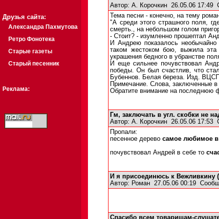
Автор:
А. Корочкин
26.05.06 17:49
Тема песни - конечно, на тему роман
Друзья сайта:
"А среди этого страшного поля, гд
Александра Пахмутова
смерть., на небольшом голом пригор
- Стоит? - изумленно прошептал Ан
Ретро Фонотека
И Андрею показалось необычайно 
таком жестоком бою, выжила эта 
Старые газеты
украшения бедного в убранстве поля,
Старый песенник
И еще сильнее почувствовал Андре
победы. Он был счастлив, что стал
Бубеннов. Белая береза. Изд. ВЦСПС
Примечание. Слова, заключенные в 
Реклама:
Обратите внимание на последнюю ф
Гм, заключать в угл. скобки не на
Автор:
А. Корочкин
26.05.06 17:53
Пропали:
песенное дерево
самое любимое в
почувствовал Андрей в себе то
сча
И я присоединюсь к Вежливкину (:
Автор:
Роман
27.05.06 00:19
Сообщ
Спасибо всем товарищам-слушат