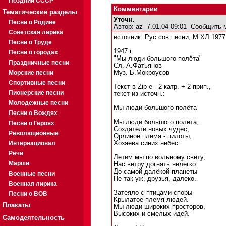
Поздний СССР
Комментарии
Тематические разделы
Уточн.
Песни о Родине
Автор:
az
7.01.04 09:01
Сообщить 
Советская лирика
источник: Рус.сов.песни, М.ХЛ.1977,
Песни о Труде
1947 г.
Песни о городах
"Мы люди большого полёта"
Праздничные песни
Сл. А.Фатьянов
Морские песни
Муз. Б.Мокроусов
Спортивные песни
Текст в Zip-е - 2 катр. + 2 прип.,
Пионерские песни
текст из источн.:
Молодежные песни
Мы люди большого полёта
Песни о Вождях
Мы люди большого полёта,
Песни о Героях
Создатели новых чудес,
Революционные
Орлиное племя - пилоты,
Интернационал
Хозяева синих небес.
Речи
Летим мы по вольному свету,
Марши
Нас ветру догнать нелегко.
До самой далёкой планеты
Военные песни
Не так уж, друзья, далеко.
Военная лирика
Затеяло с птицами споры
Песни о ВОВ
Крылатое племя людей.
Плакаты
Мы люди широких просторов,
Высоких и смелых идей.
Самодеятельность