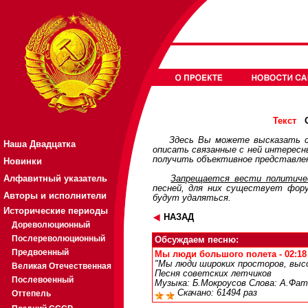
О
Текст
Здесь Вы можете высказать с
Наша Двадцатка
описать связанные с ней интерес
получить объективное представлен
Новинки
Алфавитный указатель
Запрещается вести политичес
песней, для них существует
фор
Авторы и исполнители
будут удаляться.
Исторические периоды
НАЗАД
Дореволюционный
Послереволюционный
Обсуждаем песню:
Предвоенный
Мы люди большого полета - 02:18 
"Мы люди широких просторов, высок
Великая Отечественная
Песня советских летчиков
Послевоенный
Музыка: Б.Мокроусов Слова: А.Фать
Скачано: 61494 раз
Оттепель