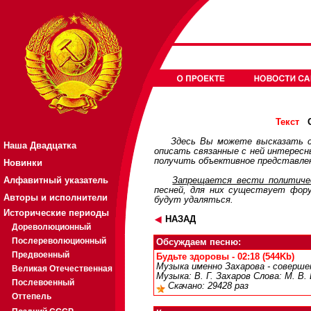
О
Текст
Здесь Вы можете высказать с
Наша Двадцатка
описать связанные с ней интерес
получить объективное представлен
Новинки
Алфавитный указатель
Запрещается вести политичес
песней, для них существует
фор
Авторы и исполнители
будут удаляться.
Исторические периоды
НАЗАД
Дореволюционный
Послереволюционный
Обсуждаем песню:
Предвоенный
Будьте здоровы - 02:18 (544Kb)
Музыка именно Захарова - совершен
Великая Отечественная
Музыка: В. Г. Захаров Слова: М. В.
Послевоенный
Скачано: 29428 раз
Оттепель