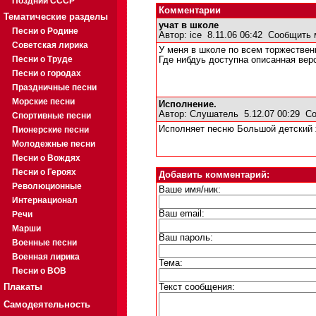
Поздний СССР
Комментарии
Тематические разделы
учат в школе
Песни о Родине
Автор:
ice
8.11.06 06:42
Сообщить 
Советская лирика
У меня в школе по всем торжествен
Песни о Труде
Где нибдуь доступна описанная вер
Песни о городах
Праздничные песни
Морские песни
Исполнение.
Автор:
Слушатель
5.12.07 00:29
Со
Спортивные песни
Исполняет песню Большой детский х
Пионерские песни
Молодежные песни
Песни о Вождях
Песни о Героях
Добавить комментарий:
Революционные
Ваше имя/ник:
Интернационал
Ваш email:
Речи
Марши
Ваш пароль:
Военные песни
Военная лирика
Тема:
Песни о ВОВ
Плакаты
Текст сообщения:
Самодеятельность