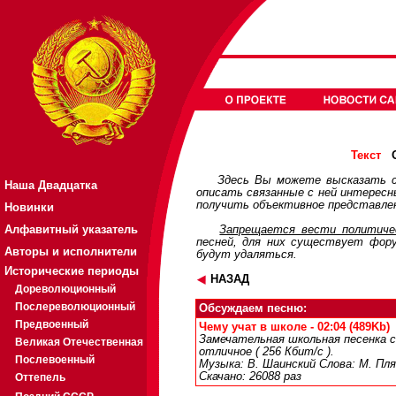
О
Текст
Здесь Вы можете высказать с
Наша Двадцатка
описать связанные с ней интерес
получить объективное представлен
Новинки
Алфавитный указатель
Запрещается вести политичес
песней, для них существует
фор
Авторы и исполнители
будут удаляться.
Исторические периоды
НАЗАД
Дореволюционный
Послереволюционный
Обсуждаем песню:
Предвоенный
Чему учат в школе - 02:04 (489Kb)
Замечательная школьная песенка с
Великая Отечественная
отличное ( 256 Кбит/с ).
Послевоенный
Музыка: В. Шаинский Слова: М. Пл
Скачано: 26088 раз
Оттепель