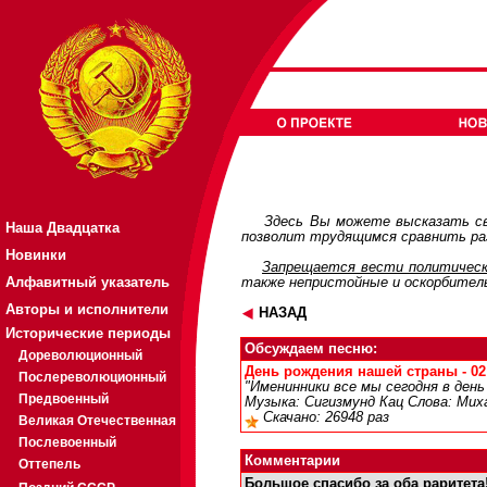
Здесь Вы можете высказать св
Наша Двадцатка
позволит трудящимся сравнить раз
Новинки
Запрещается вести политическ
Алфавитный указатель
также непристойные и оскорбител
Авторы и исполнители
НАЗАД
Исторические периоды
Обсуждаем песню:
Дореволюционный
День рождения нашей страны - 02:
Послереволюционный
"Именинники все мы сегодня в ден
Предвоенный
Музыка: Сигизмунд Кац Слова: Мих
Скачано: 26948 раз
Великая Отечественная
Послевоенный
Комментарии
Оттепель
Большое спасибо за оба раритета