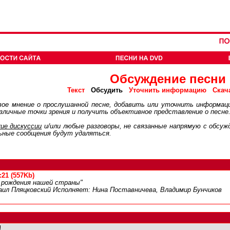
Обсуждение песни
Обсудить
Текст
Уточнить информацию
Скач
ое мнение о прослушанной песне, добавить или уточнить информац
личные точки зрения и получить объективное представление о песне
ие дискуcсии
и/или любые разговоры, не связанные напрямую с обсу
ьные сообщения будут удаляться.
21 (557Kb)
ь рождения нашей страны"
аил Пляцковский Исполняет: Нина Поставничева, Владимир Бунчиков
!