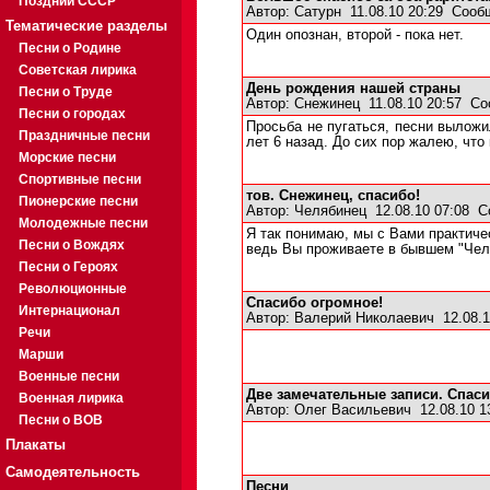
Поздний СССР
Автор:
Сатурн
11.08.10 20:29
Сооб
Тематические разделы
Один опознан, второй - пока нет.
Песни о Родине
Советская лирика
День рождения нашей страны
Песни о Труде
Автор:
Снежинец
11.08.10 20:57
Со
Песни о городах
Просьба не пугаться, песни выложи
Праздничные песни
лет 6 назад. До сих пор жалею, что
Морские песни
Спортивные песни
тов. Снежинец, спасибо!
Пионерские песни
Автор:
Челябинец
12.08.10 07:08
С
Молодежные песни
Я так понимаю, мы с Вами практиче
Песни о Вождях
ведь Вы проживаете в бывшем "Чел
Песни о Героях
Революционные
Спасибо огромное!
Интернационал
Автор:
Валерий Николаевич
12.08.1
Речи
Марши
Военные песни
Две замечательные записи. Спаси
Военная лирика
Автор:
Олег Васильевич
12.08.10 
Песни о ВОВ
Плакаты
Самодеятельность
Песни