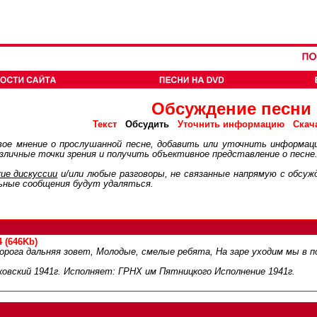
Обсуждение песни
Обсудить
Текст
Уточнить информацию
Скач
ое мнение о прослушанной песне, добавить или уточнить информац
личные точки зрения и получить объективное представление о песне
ие дискуcсии
и/или любые разговоры, не связанные напрямую с обсу
ьные сообщения будут удаляться.
4 (646Kb)
дорога дальняя зовет, Молодые, смелые ребята, На заре уходим мы в п
ковский 1941г. Исполняет: ГРНХ им Пятницкого Исполнение 1941г.