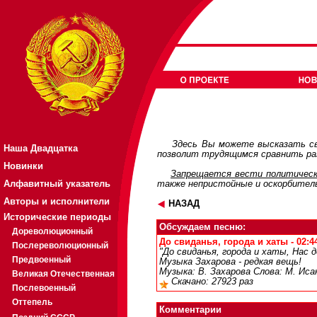
Здесь Вы можете высказать св
Наша Двадцатка
позволит трудящимся сравнить раз
Новинки
Запрещается вести политическ
Алфавитный указатель
также непристойные и оскорбител
Авторы и исполнители
НАЗАД
Исторические периоды
Обсуждаем песню:
Дореволюционный
До свиданья, города и хаты - 02:4
Послереволюционный
"До свиданья, города и хаты, Нас 
Предвоенный
Музыка Захарова - редкая вещь!
Музыка: В. Захарова Слова: М. Иса
Великая Отечественная
Скачано: 27923 раз
Послевоенный
Оттепель
Комментарии