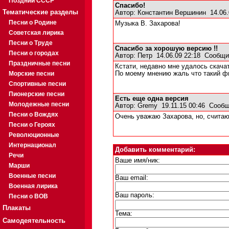
Поздний СССР
Спасибо!
Тематические разделы
Автор:
Константин Вершинин
14.06.
Песни о Родине
Музыка В. Захарова!
Советская лирика
Песни о Труде
Спасибо за хорошую версию !!
Песни о городах
Автор:
Петр
14.06.09 22:18
Сообщи
Праздничные песни
Кстати, недавно мне удалось скача
Морские песни
По моему мнению жаль что такий фи
Спортивные песни
Пионерские песни
Есть еще одна версия
Молодежные песни
Автор:
Gremy
19.11.15 00:46
Сообщ
Песни о Вождях
Очень уважаю Захарова, но, считаю
Песни о Героях
Революционные
Интернационал
Добавить комментарий:
Речи
Ваше имя/ник:
Марши
Военные песни
Ваш email:
Военная лирика
Ваш пароль:
Песни о ВОВ
Плакаты
Тема:
Самодеятельность