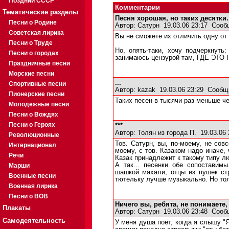
Поздний СССР
Комментарии
Тематические разделы
Песня хорошая, но таких десятки.
Песни о Родине
Автор:
Cатурн
19.03.06 23:17
Сооб
Советская лирика
Вы не сможете их отличить одну от 
Песни о Труде
Но, опять-таки, хочу подчеркнуть
Песни о городах
занимаюсь цензурой там, ГДЕ ЭТО
Праздничные песни
Морские песни
...
Спортивные песни
Автор:
kazak
19.03.06 23:29
Сообщ
Пионерские песни
Таких песен в тысячи раз меньше че
Молодежные песни
Песни о Вождях
Песни о Героях
***
Автор:
Толян из города П.
19.03.06
Революционные
Тов. Сатурн, вы, по-моему, не совс
Интернационал
моему, с тов. Казаком надо иначе, 
Речи
Казак принадлежит к такому типу лю
А так... песенки обе сопостави
Марши
шашкой махали, отцы из пушек стр
Военные песни
тютельку лучше музыкально. Но тол
Военная лирика
Песни о ВОВ
Ничего вы, ребята, не понимаете,
Плакаты
Автор:
Сатурн
19.03.06 23:48
Сооб
Самодеятельность
У меня душа поёт, когда я слышу "