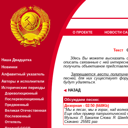
О
Текст
Здесь Вы можете высказать с
Наша Двадцатка
описать связанные с ней интерес
получить объективное представлен
Новинки
Алфавитный указатель
Запрещается вести политичес
песней, для них существует
фор
Авторы и исполнители
будут удаляться.
Исторические периоды
НАЗАД
Дореволюционный
Послереволюционный
Обсуждаем песню:
Предвоенный
Дозорная - 02:50 (668Kb)
"Мы в лесах, мы в горах, над волно
Великая Отечественная
Еще один пример патриотической 
Послевоенный
Музыка: Л. Бакалов Слова: Я. Швед
Скачано: 25581 раз
Оттепель