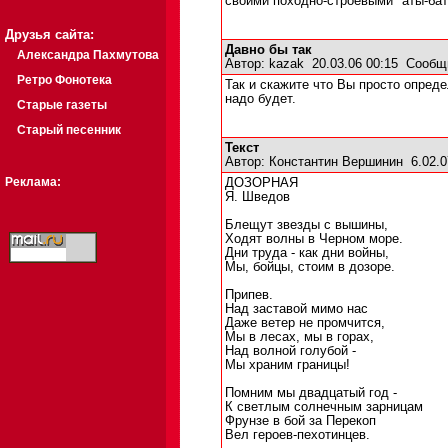
своими походно-строевыми "аты-бат
Друзья сайта:
Давно бы так
Александра Пахмутова
Автор:
kazak
20.03.06 00:15
Сообщ
Ретро Фонотека
Так и скажите что Вы просто опреде
надо будет.
Старые газеты
Старый песенник
Текст
Автор:
Константин Вершинин
6.02.0
Реклама:
ДОЗОРНАЯ
Я. Шведов
Блещут звезды с вышины,
Ходят волны в Черном море.
Дни труда - как дни войны,
Мы, бойцы, стоим в дозоре.
Припев.
Над заставой мимо нас
Даже ветер не промчится,
Мы в лесах, мы в горах,
Над волной голубой -
Мы храним границы!
Помним мы двадцатый год -
К светлым солнечным зарницам
Фрунзе в бой за Перекоп
Вел героев-пехотинцев.