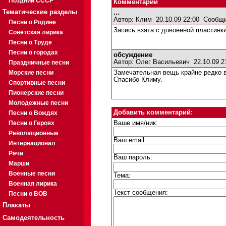
Поздний СССР
Комментарии
Тематические разделы
...
Автор:
Клим
20.10.09 22:00
Сообщи
Песни о Родине
Запись взята с довоенной пластинк
Советская лирика
Песни о Труде
Песни о городах
обсуждение
Автор:
Олег Васильевич
22.10.09 
Праздничные песни
Морские песни
Замечательная вещь крайне редко 
Спасибо Климу.
Спортивные песни
Пионерские песни
Молодежные песни
Добавить комментарий:
Песни о Вождях
Песни о Героях
Ваше имя/ник:
Революционные
Ваш email:
Интернационал
Речи
Ваш пароль:
Марши
Военные песни
Тема:
Военная лирика
Текст сообщения:
Песни о ВОВ
Плакаты
Самодеятельность