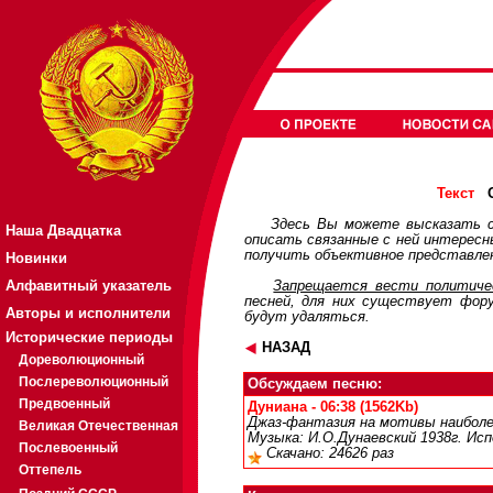
О
Текст
Здесь Вы можете высказать с
Наша Двадцатка
описать связанные с ней интерес
получить объективное представлен
Новинки
Алфавитный указатель
Запрещается вести политичес
песней, для них существует
фор
Авторы и исполнители
будут удаляться.
Исторические периоды
НАЗАД
Дореволюционный
Послереволюционный
Обсуждаем песню:
Предвоенный
Дуниана - 06:38 (1562Kb)
Джаз-фантазия на мотивы наиболее
Великая Отечественная
Музыка: И.О.Дунаевский 1938г. Исп
Послевоенный
Скачано: 24626 раз
Оттепель