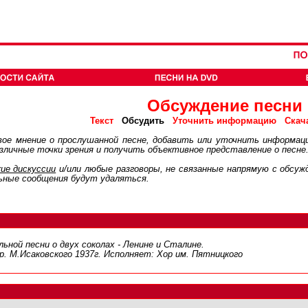
Обсуждение песни
Обсудить
Текст
Уточнить информацию
Скач
ое мнение о прослушанной песне, добавить или уточнить информац
личные точки зрения и получить объективное представление о песне
ие дискуcсии
и/или любые разговоры, не связанные напрямую с обсу
ьные сообщения будут удаляться.
ной песни о двух соколах - Ленине и Сталине.
р. М.Исаковского 1937г. Исполняет: Хор им. Пятницкого