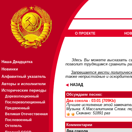
Здесь Вы можете высказать св
Наша Двадцатка
позволит трудящимся сравнить раз
Новинки
Запрещается вести политическ
Алфавитный указатель
также непристойные и оскорбител
Авторы и исполнители
НАЗАД
Исторические периоды
Обсуждаем песню:
Дореволюционный
Два сокола - 03:01 (709Kb)
Послереволюционный
Лучшее исполнение этой замечатель
Предвоенный
Музыка: К.Массалитинов Слова: пе
Скачано: 51891 раз
Великая Отечественная
Послевоенный
Комментарии
Оттепель
Два сокола