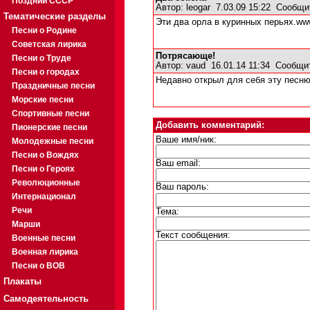
Поздний СССР
Автор:
leogar
7.03.09 15:22
Сообщи
Тематические разделы
Эти два орла в куринных перьях.www
Песни о Родине
Советская лирика
Потрясающе!
Песни о Труде
Автор:
vaud
16.01.14 11:34
Сообщи
Песни о городах
Недавно открыл для себя эту песню
Праздничные песни
Морские песни
Спортивные песни
Добавить комментарий:
Пионерские песни
Ваше имя/ник:
Молодежные песни
Песни о Вождях
Ваш email:
Песни о Героях
Революционные
Ваш пароль:
Интернационал
Речи
Тема:
Марши
Текст сообщения:
Военные песни
Военная лирика
Песни о ВОВ
Плакаты
Самодеятельность