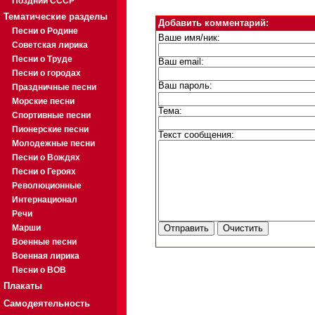
Поздний СССР
Тематические разделы
Добавить комментарий:
Песни о Родине
Ваше имя/ник:
Советская лирика
Песни о Труде
Ваш email:
Песни о городах
Ваш пароль:
Праздничные песни
Морские песни
Тема:
Спортивные песни
Пионерские песни
Текст сообщения:
Молодежные песни
Песни о Вождях
Песни о Героях
Революционные
Интернационал
Речи
Марши
Военные песни
Военная лирика
Песни о ВОВ
Плакаты
Самодеятельность