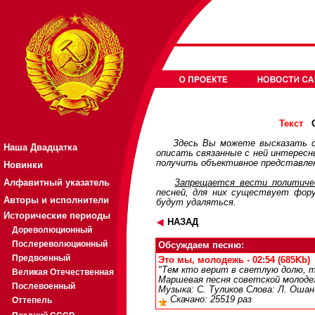
О
Текст
Здесь Вы можете высказать с
Наша Двадцатка
описать связанные с ней интерес
получить объективное представлен
Новинки
Алфавитный указатель
Запрещается вести политичес
песней, для них существует
фор
Авторы и исполнители
будут удаляться.
Исторические периоды
НАЗАД
Дореволюционный
Послереволюционный
Обсуждаем песню:
Предвоенный
Это мы, молодежь - 02:54 (685Kb)
"Тем кто верит в светлую долю, т
Великая Отечественная
Маршевая песня советской молоде
Послевоенный
Музыка: С. Туликов Слова: Л. Ошан
Скачано: 25519 раз
Оттепель