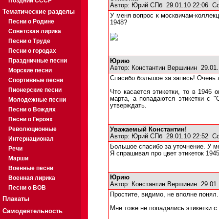
Поздний СССР
Автор:
Юрий СПб
29.01.10 22:06
С
Тематические разделы
У меня вопрос к москвичам-коллекц
Песни о Родине
1948?
Советская лирика
Песни о Труде
Песни о городах
Праздничные песни
Юрию
Автор:
Константин Вершинин
29.01.
Морские песни
Спасибо большое за запись! Очень 
Спортивные песни
Пионерские песни
Что касается этикетки, то в 1946 
марта, а попадаются этикетки с "
Молодежные песни
утверждать.
Песни о Вождях
Песни о Героях
Революционные
Уважаемый Константин!
Автор:
Юрий СПб
29.01.10 22:52
С
Интернационал
Большое спасибо за уточнение. У ме
Речи
Я спрашивал про цвет этикеток 1945
Марши
Военные песни
Юрию
Военная лирика
Автор:
Константин Вершинин
29.01.
Песни о ВОВ
Простите, видимо, не вполне понял.
Плакаты
Мне тоже не попадались этикетки с 
Самодеятельность