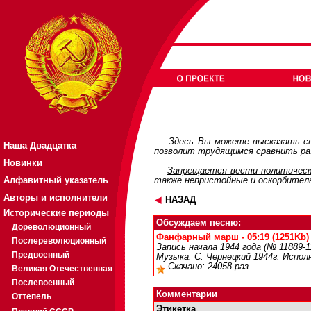
Здесь Вы можете высказать св
Наша Двадцатка
позволит трудящимся сравнить раз
Новинки
Запрещается вести политическ
Алфавитный указатель
также непристойные и оскорбител
Авторы и исполнители
НАЗАД
Исторические периоды
Обсуждаем песню:
Дореволюционный
Фанфарный марш - 05:19 (1251Kb)
Послереволюционный
Запись начала 1944 года (№ 11889-
Предвоенный
Музыка: С. Чернецкий 1944г. Испол
Скачано: 24058 раз
Великая Отечественная
Послевоенный
Комментарии
Оттепель
Этикетка