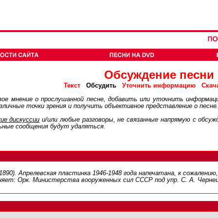
Обсуждение песни
Обсудить
Текст
Уточнить информацию
Скач
ое мнение о прослушанной песне, добавить или уточнить информац
личные точки зрения и получить объективное представление о песне
ие дискуcсии
и/или любые разговоры, не связанные напрямую с обсу
ьные сообщения будут удаляться.
11890). Апрелевская пластинка 1946-1948 года напечатана, к сожалени
няет: Орк. Министерства вооруженных сил СССР под упр. С. А. Чернец