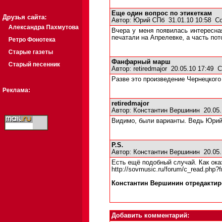
Еще один вопрос по этикеткам
Друзья сайта:
Автор:
Юрий СПб
31.01.10 10:58
С
Александра Пахмутова
Вчера у меня появилась интересная
печатали на Апрелевке, а часть по
Ретро Фонотека
Старые газеты
Фанфарный марш
Старый песенник
Автор:
retiredmajor
20.05.10 17:49
С
Разве это произведение Чернецкого
Реклама:
retiredmajor
Автор:
Константин Вершинин
20.05.
Видимо, были варианты. Ведь Юрий 
P.S.
Автор:
Константин Вершинин
20.05.
Есть ещё подобный случай. Как ока
http://sovmusic.ru/forum/c_read.php
Константин Вершинин отредактиро
Добавить комментарий: