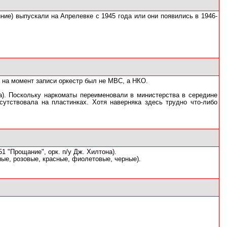
иние) выпускали на Апрелевке с 1945 года или они появились в 1946-
: на момент записи оркестр был не МВС, а НКО.
на). Поскольку наркоматы переименовали в министерства в середине
исутствовала на пластинках. Хотя наверняка здесь трудно что-либо
1 "Прощание", орк. п/у Дж. Хилтона).
ные, розовые, красные, фиолетовые, черные).