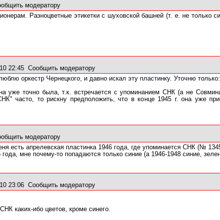
ообщить модератору
ионерам. Разноцветные этикетки с шуховской башней (т. е. не только с
10 22:45
Сообщить модератору
люблю оркестр Чернецкого, и давно искал эту пластинку. Уточню только
она уже точно была, т.к. встречается с упоминанием СНК (а не Совми
СНК" часто, то рискну предположить, что в конце 1945 г. она уже пр
ообщить модератору
ня есть апрелевская пластинка 1946 года, где упоминается СНК (№ 1345
 года, мне почему-то попадаются только синие (а 1946-1948 синие, зеле
10 23:06
Сообщить модератору
СНК каких-ибо цветов, кроме синего.