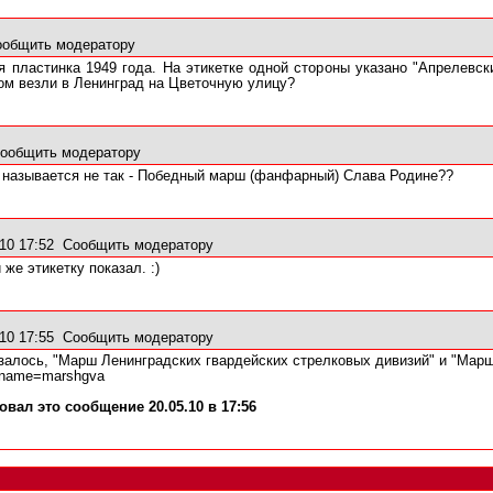
ообщить модератору
 пластинка 1949 года. На этикетке одной стороны указано "Апрелевски
том везли в Ленинград на Цветочную улицу?
ообщить модератору
 называется не так - Победный марш (фанфарный) Слава Родине??
10 17:52
Сообщить модератору
же этикетку показал. :)
10 17:55
Сообщить модератору
залось, "Марш Ленинградских гвардейских стрелковых дивизий" и "Марш 
?fname=marshgva
вал это сообщение 20.05.10 в 17:56