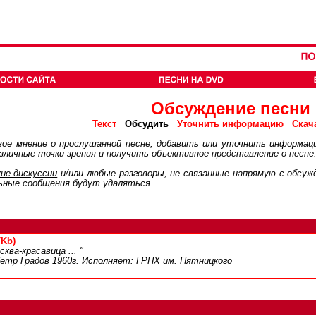
Обсуждение песни
Обсудить
Текст
Уточнить информацию
Скач
ое мнение о прослушанной песне, добавить или уточнить информац
личные точки зрения и получить объективное представление о песне
ие дискуcсии
и/или любые разговоры, не связанные напрямую с обсу
ьные сообщения будут удаляться.
7Kb)
ва-красавица ... "
етр Градов 1960г. Исполняет: ГРНХ им. Пятницкого