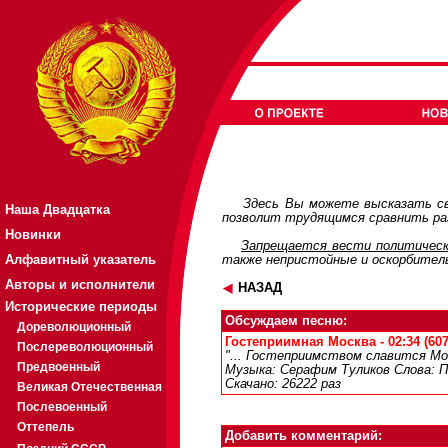
Здесь Вы можете высказать св
Наша Двадцатка
позволит трудящимся сравнить раз
Новинки
Запрещается вести политическ
Алфавитный указатель
также непристойные и оскорбител
Авторы и исполнители
НАЗАД
Исторические периоды
Обсуждаем песню:
Дореволюционный
Гостеприимная Москва - 02:34 (60
Послереволюционный
"... Гостеприимством славится Моск
Предвоенный
Музыка: Серафим Туликов Слова: П
Скачано: 26222 раз
Великая Отечественная
Послевоенный
Оттепель
Добавить комментарий: