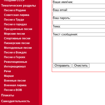
Поздний СССР
Ваше имя/ник:
Тематические разделы
Ваш email:
Песни о Родине
Советская лирика
Ваш пароль:
Песни о Труде
Песни о городах
Тема:
Праздничные песни
Морские песни
Текст сообщения:
Спортивные песни
Пионерские песни
Молодежные песни
Песни о Вождях
Песни о Героях
Революционные
Интернационал
Речи
Марши
Военные песни
Военная лирика
Песни о ВОВ
Плакаты
Самодеятельность