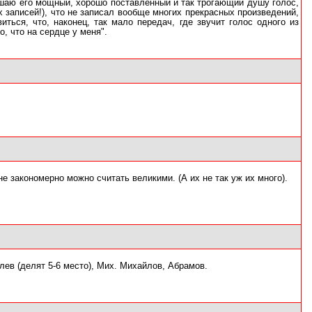
лушаю его мощный, хорошо поставленный и так трогающий душу голос,
х записей!), что не записал вообще многих прекрасных произведений,
ться, что, наконец, так мало передач, где звучит голос одного из
, что на сердце у меня".
е закономерно можно считать великими. (А их не так уж их много).
ев (делят 5-6 место), Мих. Михайлов, Абрамов.