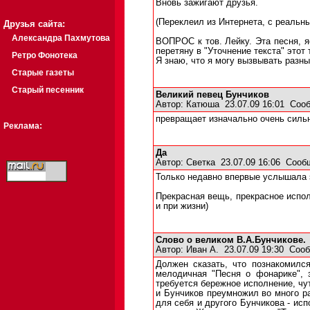
Вновь зажигают друзья.
(Переклеил из Интернета, с реальн
Друзья сайта:
Александра Пахмутова
ВОПРОС к тов. Лейку. Эта песня, я
перетяну в "Уточнение текста" этот 
Ретро Фонотека
Я знаю, что я могу вызвывать разны
Старые газеты
Старый песенник
Великий певец Бунчиков
Автор:
Катюша
23.07.09 16:01
Сооб
превращает изначально очень силь
Реклама:
Да
Автор:
Светка
23.07.09 16:06
Сооб
Только недавно впервые услышала 
Прекрасная вещь, прекрасное испол
и при жизни)
Слово о великом В.А.Бунчикове.
Автор:
Иван А.
23.07.09 19:30
Сооб
Должен сказать, что познакомилс
мелодичная "Песня о фонарике", 
требуется бережное исполнение, чу
и Бунчиков преумножил во много ра
для себя и другого Бунчикова - ис