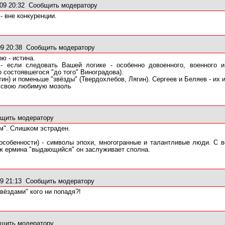
09 20:32
Сообщить модератору
- вне конкуренции.
09 20:38
Сообщить модератору
ю - истина.
- если следовать Вашей логике - особенно довоенного, военного 
состоявшегося "до того" Виноградова).
тин) и поменьше "звёзды" (Твердохлебов, Лягин). Сергеев и Беляев - их 
на свою любимую мозоль
щить модератору
м". Слишком эстраден.
 особенности) - символы эпохи, многогранные и талантливые люди. С 
уж ермина "выдающийся" он заслуживает сполна.
9 21:13
Сообщить модератору
вёздами" кого ни попадя?!
щить модератору