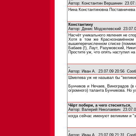
Автор:
Константин Вершинин
23.07.
Нина Константиновна Поставничева 
Константину
Автор:
Денис Модзелевский
23.07.
Насчёт уникального явления не спор
Хотя в том же Краснознамённом 
вышеперечисленном списке (помимо 
Бабаев (!), Лаут, Разумовский, Ники
Простите уж, что опять наступил 
-
Автор:
Иван А.
23.07.09 20:56
Сооб
Шмелева уж не называл бы "велики
Бунчиков и Нечаев, Виноградов (в
огромного) таланта Бунчикова. Но 
Чёрт побери, а чего стесняться,
Автор:
Валерий Николаевич
23.07.0
когда сейчас именуют великими и "з
-
Автор:
Иван А.
23.07.09 21:31
Сооб