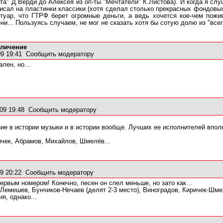
та" Д.Верди до Алексея из оп-ты "Мечтатели" К.Листова). И когда я с
аписал на пластинки классики (хотя сделал столько прекрасных фондовы
уар, что ГТРФ берет огромные деньги, а ведь хочется кое-чем поживи
и... Пользуясь случаем, не мог не сказать хотя бы сотую долю из "всего
еличение
09 19:41
Сообщить модератору
лен, но...
09 19:48
Сообщить модератору
ие в истории музыки и в истории вообще. Лучших ее исполнителей вполн
ичек, Абрамов, Михайлов, Шмелёв...
9 20:22
Сообщить модератору
первым номером! Конечно, песен он спел меньше, но зато как...
Лемешев, Бунчиков-Нечаев (делят 2-3 место), Виноградов, Киричек-Шмел
я, однако...