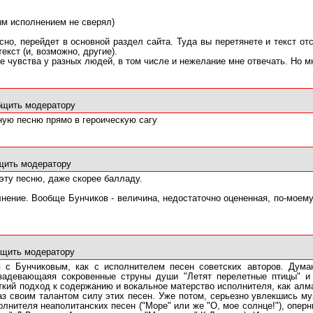
ым исполнением не сверял)
сно, перейдет в основной раздел сайта. Туда вы перетянете и текст о
текст (и, возможно, другие).
е чувства у разных людей, в том числе и нежелание мне отвечать. Но м
щить модератору
ную песню прямо в героическую сагу
щить модератору
эту песню, даже скорее балладу.
нение. Вообще Бунчиков - величина, недостаточно оцененная, по-моему.
щить модератору
я с Бунчиковым, как с исполнителем песен советских авторов. Дума
задевающаяя сокровенные струны души "Летят перелетные птицы" и
ткий подход к содержанию и вокальное матерство исполнителя, как алма
з своим талантом силу этих песен. Уже потом, серьезно увлекшись муз
полнителя неаполитанских песен ("Море" или же "О, мое солнце!"), опе