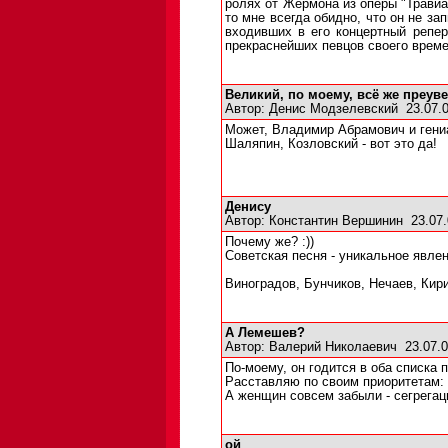
ролях от Жермона из оперы "Травиа
то мне всегда обидно, что он не з
входивших в его концертный реперт
прекраснейших певцов своего времен
Великий, по моему, всё же преув
Автор:
Денис Модзелевский
23.07.
Может, Владимир Абрамович и гениа
Шаляпин, Козловский - вот это да!
Денису
Автор:
Константин Вершинин
23.07.
Почему же? :))
Советская песня - уникальное явлен
Виноградов, Бунчиков, Нечаев, Кир
А Лемешев?
Автор:
Валерий Николаевич
23.07.0
По-моему, он годится в оба списка 
Расставляю по своим приоритетам: 
А женщин совсем забыли - сегрегаци
ой