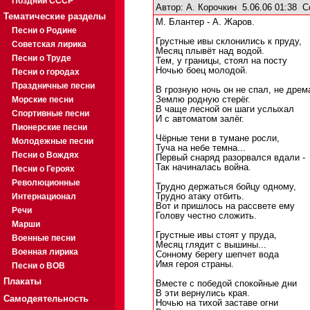
Поздний СССР
Автор:
А. Корочкин
5.06.06 01:38
С
Тематические разделы
М. Блантер - А. Жаров.
Песни о Родине
Грустные ивы склонились к пруду,
Советская лирика
Месяц плывёт над водой.
Песни о Труде
Тем, у границы, стоял на посту
Ночью боец молодой.
Песни о городах
Праздничные песни
В грозную ночь он не спал, не дрем
Морские песни
Землю родную стерёг.
В чаще лесной он шаги услыхал
Спортивные песни
И с автоматом залёг.
Пионерские песни
Чёрные тени в тумане росли,
Молодежные песни
Туча на небе темна...
Песни о Вождях
Первый снаряд разорвался вдали -
Так начиналась война.
Песни о Героях
Революционные
Трудно держаться бойцу одному,
Интернационал
Трудно атаку отбить.
Вот и пришлось на рассвете ему
Речи
Голову честно сложить.
Марши
Грустные ивы стоят у пруда,
Военные песни
Месяц глядит с вышины...
Военная лирика
Сонному берегу шепчет вода
Имя героя страны.
Песни о ВОВ
Плакаты
Вместе с победой спокойные дни
В эти вернулись края.
Самодеятельность
Ночью на тихой заставе огни