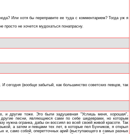
тсюда? Или хотя бы переправите ее туда с комментарием? Тогда уж я
не просто не хочется мудохаться понапрасну.
 И сегодня (вообще забытый, как большинство советскиз певцов, так
ю, и другие тоже. Это были задушевная "Услишь меня, хорошая",
 другие песни, являющиеся сами по себе шедеврами, но которым
зу нужна огранка, дабы он воссиял во всей своей живой красоте. Так
ыкой, а затем и певцами тех лет, в которые пел Бунчиков, я открыл
рных и, само собой, оперетточных арий (выступающего в самых разных