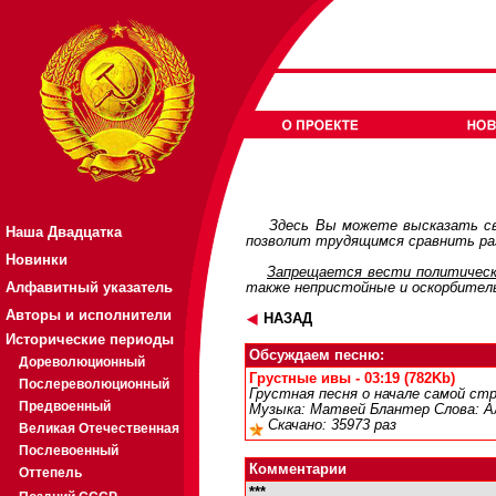
Здесь Вы можете высказать св
Наша Двадцатка
позволит трудящимся сравнить раз
Новинки
Запрещается вести политическ
Алфавитный указатель
также непристойные и оскорбител
Авторы и исполнители
НАЗАД
Исторические периоды
Обсуждаем песню:
Дореволюционный
Грустные ивы - 03:19 (782Kb)
Послереволюционный
Грустная песня о начале самой ст
Предвоенный
Музыка: Матвей Блантер Слова: А
Скачано: 35973 раз
Великая Отечественная
Послевоенный
Комментарии
Оттепель
***