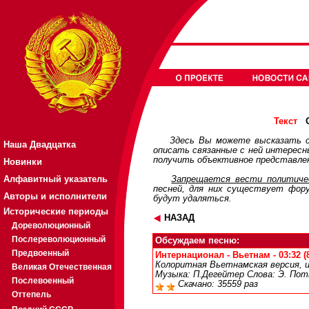
О
Текст
Здесь Вы можете высказать с
Наша Двадцатка
описать связанные с ней интерес
получить объективное представлен
Новинки
Алфавитный указатель
Запрещается вести политичес
песней, для них существует
фор
Авторы и исполнители
будут удаляться.
Исторические периоды
НАЗАД
Дореволюционный
Послереволюционный
Обсуждаем песню:
Предвоенный
Интернационал - Вьетнам - 03:32 (
Колоритная Вьетнамская версия, 
Великая Отечественная
Музыка: П.Дегейтер Слова: Э. Пот
Послевоенный
Скачано: 35559 раз
Оттепель