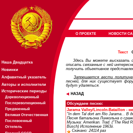
О
Текст
Здесь Вы можете высказать с
Наша Двадцатка
описать связанные с ней интерес
получить объективное представлен
Новинки
Алфавитный указатель
Запрещается вести политичес
песней, для них существует
фор
Авторы и исполнители
будут удаляться.
Исторические периоды
НАЗАД
Дореволюционный
Послереволюционный
Обсуждаем песню:
Предвоенный
Jarama Valley/Lincoln-Bataillon - н
"In dem Tal dort am Rio Jarama... В 
Великая Отечественная
Песня батальона Линкольна о сраже
Послевоенный
Музыка: Amerikan. Trad. ("The Red 
Busch) Исполнение 1963г.
Оттепель
Скачано: 24114 раз