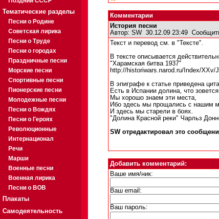
Поздний СССР
Тематические разделы
Комментарии
Песни о Родине
История песни
Советская лирика
Автор:
SW
30.12.09 23:49
Сообщит
Песни о Труде
Текст и перевод см. в "Тексте".
Песни о городах
В тексте описывается действительн
Праздничные песни
"Харамская битва 1937"
Морские песни
http://historiwars.narod.ru/Index/XXv
Спортивные песни
В эпиграфе к статье приведена цита
Пионерские песни
Есть в Испании долина, что зоветс
Мы хорошо знаем эти места,
Молодежные песни
Ибо здесь мы прощались с нашим 
Песни о Вождях
И здесь мы старели в боях.
"Долина Красной реки" Чарльз Донн
Песни о Героях
Революционные
SW отредактировал это сообщение 
Интернационал
Речи
Марши
Добавить комментарий:
Военные песни
Ваше имя/ник:
Военная лирика
Песни о ВОВ
Ваш email:
Плакаты
Ваш пароль:
Самодеятельность