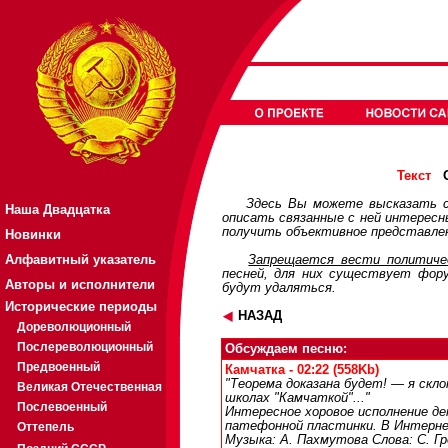
О
Текст
Здесь Вы можете высказать с
Наша Двадцатка
описать связанные с ней интерес
получить объективное представлен
Новинки
Алфавитный указатель
Запрещается вести политичес
песней, для них существует
фор
Авторы и исполнители
будут удаляться.
Исторические периоды
НАЗАД
Дореволюционный
Послереволюционный
Обсуждаем песню:
Предвоенный
Камчатка - 02:22 (558Kb)
"Теорема доказана будет! — я скл
Великая Отечественная
школах "Камчаткой"..."
Послевоенный
Интересное хоровое исполнение де
патефонной пластинки. В Интерне
Оттепель
Музыка: А. Пахмутова Слова: С. Г