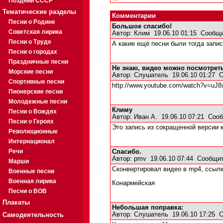
Поздний СССР
Тематические разделы
Комментарии
Песни о Родине
Большое спасибо!
Советская лирика
Автор:
Клим
19.06.10 01:15
Сообщи
Песни о Труде
А какие ещё песни были тогда запи
Песни о городах
Праздничные песни
Не знаю, видео можно посмотреть
Морские песни
Автор:
Слушатель
19.06.10 01:27
С
Спортивные песни
http://www.youtube.com/watch?v=uJ
Пионерские песни
Молодежные песни
Климу
Песни о Вождях
Автор:
Иван А.
19.06.10 07:21
Сооб
Песни о Героях
Это запись из сокращенной версии 
Революционные
Интернационал
Речи
Спасибо.
Автор:
pmv
19.06.10 07:44
Сообщит
Марши
Сконвертировал видео в mp4, ссылк
Военные песни
Военная лирика
Конармейская
Песни о ВОВ
Плакаты
Небольшая поправка:
Самодеятельность
Автор:
Слушатель
19.06.10 17:25
С