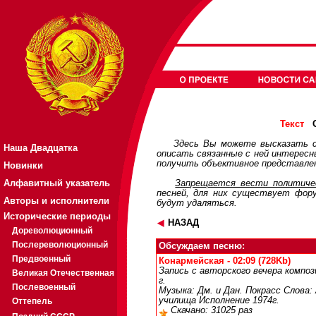
О
Текст
Здесь Вы можете высказать с
Наша Двадцатка
описать связанные с ней интерес
получить объективное представлен
Новинки
Алфавитный указатель
Запрещается вести политичес
песней, для них существует
фор
Авторы и исполнители
будут удаляться.
Исторические периоды
НАЗАД
Дореволюционный
Послереволюционный
Обсуждаем песню:
Предвоенный
Конармейская - 02:09 (728Kb)
Запись с авторского вечера компо
Великая Отечественная
г.
Послевоенный
Музыка: Дм. и Дан. Покрасс Слова:
училища Исполнение 1974г.
Оттепель
Скачано: 31025 раз