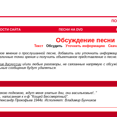
Обсуждение песни
Обсудить
Текст
Уточнить информацию
Скач
ое мнение о прослушанной песне, добавить или уточнить информац
личные точки зрения и получить объективное представление о песне
ие дискуcсии
и/или любые разговоры, не связанные напрямую с обсу
ьные сообщения будут удаляться.
 лёгкою подковою, ждут меня златые дни, очи васильковые!.."
, написанная к к-ф "Кощей Бессмертный".
лександр Прокофьев 1944г. Исполняет: Владимир Бунчиков