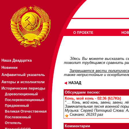
Здесь Вы можете высказать св
Наша Двадцатка
позволит трудящимся сравнить раз
Новинки
Запрещается вести политическ
Алфавитный указатель
также непристойные и оскорбител
Авторы и исполнители
НАЗАД
Исторические периоды
Обсуждаем песню:
Дореволюционный
Конь, мой конь - 02:36 (617Kb)
Послереволюционный
" ... Конь, мой конь, звени, звени,
Предвоенный
Замечательная песня военной поры
Музыка: Сергей Потоцкий Слова: А
Великая Отечественная
Скачано: 26193 раз
Послевоенный
Оттепель
Комментарии