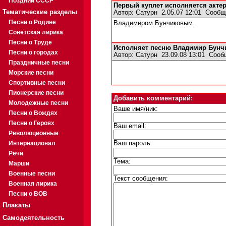
Поздний СССР
Первый куплет исполняется актер
Тематические разделы
Автор:
Сатурн
2.05.07 12:01
Сообщ
Песни о Родине
Владимиром Бунчиковым.
Советская лирика
Песни о Труде
Исполняет песню Владимир Бунч
Песни о городах
Автор:
Сатурн
23.09.08 13:01
Сооб
Праздничные песни
Морские песни
Спортивные песни
Пионерские песни
Добавить комментарий:
Молодежные песни
Ваше имя/ник:
Песни о Вождях
Песни о Героях
Ваш email:
Революционные
Интернационал
Ваш пароль:
Речи
Тема:
Марши
Военные песни
Текст сообщения:
Военная лирика
Песни о ВОВ
Плакаты
Самодеятельность