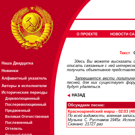
О
Текст
Здесь Вы можете высказать с
Наша Двадцатка
описать связанные с ней интерес
получить объективное представлен
Новинки
Алфавитный указатель
Запрещается вести политичес
песней, для них существует
фор
Авторы и исполнители
будут удаляться.
Исторические периоды
НАЗАД
Дореволюционный
Послереволюционный
Обсуждаем песню:
Предвоенный
Красноармейский марш - 02:03 (48
По всей видимости, военная запис
Великая Отечественная
Музыка: С. Рустамов 1945г. Исполн
Послевоенный
Скачано: 21727 раз
Оттепель