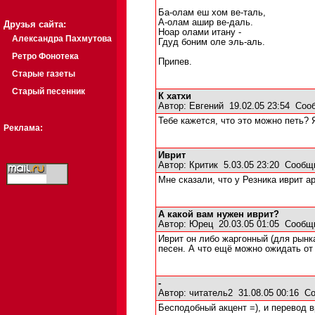
Ба-олам еш хом ве-таль,
А-олам ашир ве-даль.
Друзья сайта:
Ноар олами итану -
Александра Пахмутова
Гдуд боним оле эль-аль.
Ретро Фонотека
Припев.
Старые газеты
Старый песенник
К хатхи
Автор:
Евгений
19.02.05 23:54
Соо
Тебе кажется, что это можно петь? 
Реклама:
Иврит
Автор:
Критик
5.03.05 23:20
Сообщ
Мне сказали, что у Резника иврит а
А какой вам нужен иврит?
Автор:
Юрец
20.03.05 01:05
Сообщ
Иврит он либо жаргонный (для рынк
песен. А что ещё можно ожидать от
-
Автор:
читатель2
31.08.05 00:16
Со
Бесподобный акцент =), и перевод 