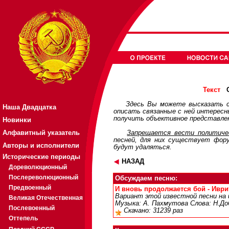
О
Текст
Здесь Вы можете высказать с
Наша Двадцатка
описать связанные с ней интерес
получить объективное представлен
Новинки
Алфавитный указатель
Запрещается вести политичес
песней, для них существует
фор
Авторы и исполнители
будут удаляться.
Исторические периоды
НАЗАД
Дореволюционный
Послереволюционный
Обсуждаем песню:
Предвоенный
И вновь продолжается бой - Иврит 
Вариант этой известной песни на
Великая Отечественная
Музыка: А. Пахмутова Слова: Н.До
Послевоенный
Скачано: 31239 раз
Оттепель