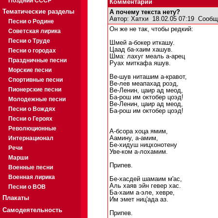
Поздний СССР
Комментарии
Тематические разделы
А почему текста нету?
Автор:
Хатхи
18.02.05 07:19
Сообщ
Песни о Родине
Он же не так, чтобы редкий:
Советская лирика
Песни о Труде
Шмей а-бокер иткашу.
Цаад ба-хаим хашув.
Песни о городах
Шма: лахуг меаль а-арец
Праздничные песни
Руах миткафа яшув.
Морские песни
Ве-шув ниташим а-кравот,
Спортивные песни
Ве-лев меапахад роэд,
Пионерские песни
Ве-Ленин, цаир ад меод,
Ба-рош им октобер цоэд!
Молодежные песни
Ве-Ленин, цаир ад меод,
Песни о Вождях
Ба-рош им октобер цоэд!
Песни о Героях
Революционные
А-бсора хоца ямим,
Интернационал
Аамину, а-амим,
Бе-хидуш ницхонотену
Речи
Уве-ком а-лохамим.
Марши
Припев.
Военные песни
Военная лирика
Бе-хасдей шамаим м'ас,
Аль хаяв эйн гевер хас.
Песни о ВОВ
Ба-хаим а-эле, хевре,
Плакаты
Им эмет ниц'ада аз.
Самодеятельность
Припев.