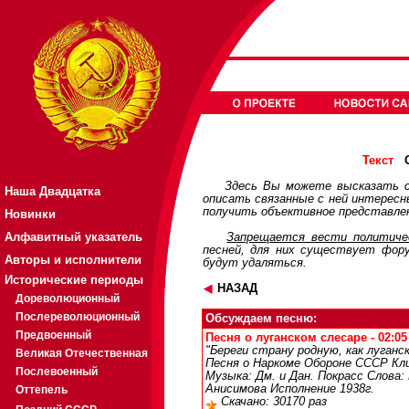
О
Текст
Здесь Вы можете высказать с
Наша Двадцатка
описать связанные с ней интерес
получить объективное представлен
Новинки
Алфавитный указатель
Запрещается вести политичес
песней, для них существует
фор
Авторы и исполнители
будут удаляться.
Исторические периоды
НАЗАД
Дореволюционный
Послереволюционный
Обсуждаем песню:
Предвоенный
Песня о луганском слесаре - 02:05
"Береги страну родную, как луганск
Великая Отечественная
Песня о Наркоме Обороне СССР К
Послевоенный
Музыка: Дм. и Дан. Покрасс Слова:
Анисимова Исполнение 1938г.
Оттепель
Скачано: 30170 раз