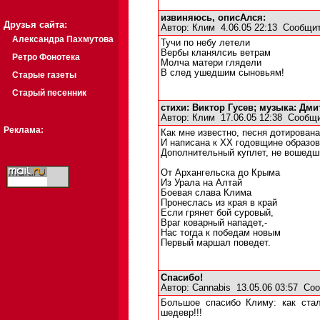
извиняюсь, описАлся:
Друзья сайта:
Автор:
Клим
4.06.05 22:13
Сообщит
Александра Пахмутова
Тучи по небу летели
Вербы кланялсиь ветрам
Ретро Фонотека
Молча матери глядели
В след ушедшим сыновьям!
Старые газеты
Старый песенник
стихи: Виктор Гусев; музыка: Дм
Автор:
Клим
17.06.05 12:38
Сообщи
Реклама:
Как мне известно, песня дотирована
И написана к XX годовщине образов
Дополнительный куплет, не вошедш
От Архангельска до Крыма
Из Урала на Алтай
Боевая слава Клима
Пронеслась из края в край
Если грянет бой суровый,
Враг коварный нападет,-
Нас тогда к победам новым
Первый маршал поведет.
Спасибо!
Автор:
Cannabis
13.05.06 03:57
Соо
Большое спасибо Климу: как стал
шедевр!!!