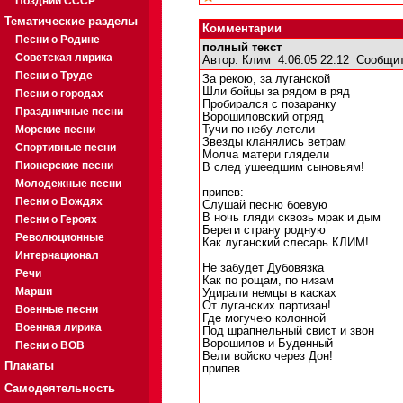
Поздний СССР
Тематические разделы
Комментарии
Песни о Родине
полный текст
Советская лирика
Автор:
Клим
4.06.05 22:12
Сообщит
Песни о Труде
За рекою, за луганской
Шли бойцы за рядом в ряд
Песни о городах
Пробирался с позаранку
Праздничные песни
Ворошиловский отряд
Морские песни
Тучи по небу летели
Звезды кланялись ветрам
Спортивные песни
Молча матери глядели
Пионерские песни
В след ушеедшим сыновьям!
Молодежные песни
припев:
Песни о Вождях
Слушай песню боевую
В ночь гляди сквозь мрак и дым
Песни о Героях
Береги страну родную
Революционные
Как луганский слесарь КЛИМ!
Интернационал
Не забудет Дубовязка
Речи
Как по рощам, по низам
Марши
Удирали немцы в касках
От луганских партизан!
Военные песни
Где могучею колонной
Военная лирика
Под шрапнельный свист и звон
Ворошилов и Буденный
Песни о ВОВ
Вели войско через Дон!
Плакаты
припев.
Самодеятельность