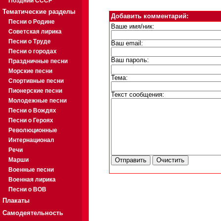
Поздний СССР
Тематические разделы
Добавить комментарий:
Песни о Родине
Ваше имя/ник:
Советская лирика
Песни о Труде
Ваш email:
Песни о городах
Ваш пароль:
Праздничные песни
Морские песни
Тема:
Спортивные песни
Пионерские песни
Текст сообщения:
Молодежные песни
Песни о Вождях
Песни о Героях
Революционные
Интернационал
Речи
Марши
Военные песни
Военная лирика
Песни о ВОВ
Плакаты
Самодеятельность