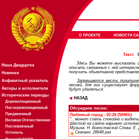
О
Текст
Здесь Вы можете высказать с
Наша Двадцатка
описать связанные с ней интерес
получить объективное представлен
Новинки
Алфавитный указатель
Запрещается вести политичес
песней, для них существует
фор
Авторы и исполнители
будут удаляться.
Исторические периоды
НАЗАД
Дореволюционный
Послереволюционный
Обсуждаем песню:
Предвоенный
Любимый город - 02:28 (584Kb)
"...может спать спокойно и видеть
Великая Отечественная
Шестой на сайте вариант исполне
Послевоенный
Музыка: Н. Богословский Слова: Е
Скачано: 28648 раз
Оттепель