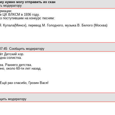
ому нужно могу отправить их скан
ь модератору
рмации:
е ЦК ВЛКСМ в 1936 году.
з поступившим на конкурс песням:
Я. Купала(Минск), перевод М. Голодного, музыка В. Белого (Москва)
07:45
Сообщить модератору
ёт Детский хор.
дна солистка.
ва. Раннего детства.
о, около 60-ти лет назад.
 Ещё раз спасибо, Грозин Вася!
щить модератору