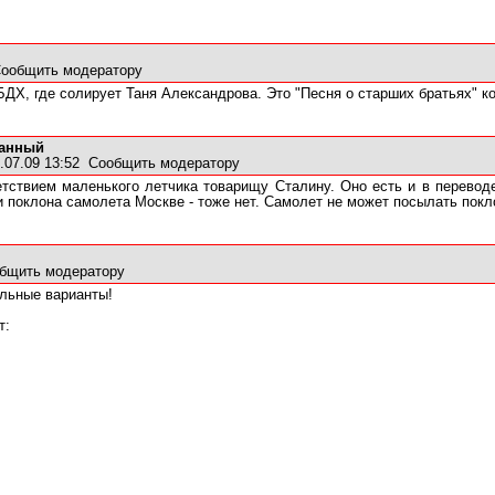
ообщить модератору
БДХ, где солирует Таня Александрова. Это "Песня о старших братьях" к
ванный
07.09 13:52
Сообщить модератору
тствием маленького летчика товарищу Сталину. Оно есть и в переводе
и поклона самолета Москве - тоже нет. Самолет не может посылать покл
бщить модератору
альные варианты!
т: