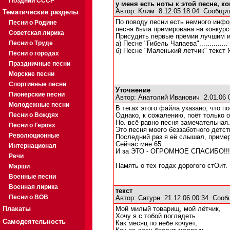
Поздний СССР
у меня есть ноты к этой песне, к
Автор:
Клим
8.12.05 18:04
Сообщит
Тематические разделы
По поводу песни есть немного инфо
Песни о Родине
песня была премирована на конкурс
Советская лирика
Присудить первые премии лучшим и
Песни о Труде
а) Песне "Гибель Чапаева"..............
б) Песне "Маленький летчик" текст 
Песни о городах
Праздничные песни
Морские песни
Спортивные песни
Уточнение
Пионерские песни
Автор:
Анатолий Иванович
2.01.06 
Молодежные песни
В тегах этого файла указано, что по
Песни о Вождях
Однако, к сожалению, поёт только о
Но. всё равно песня замечательная.
Песни о Героях
Это песня моего беззаботного детст
Революционные
Последний раз я её слышал, примерн
Сейчас мне 65.
Интернационал
И за ЭТО - ОГРОМНОЕ СПАСИБО!!!
Речи
Память о тех годах дорогого стОит.
Марши
Военные песни
Военная лирика
текст
Песни о ВОВ
Автор:
Сатурн
21.12.06 00:34
Сооб
Плакаты
Мой милый товарищ, мой лётчик,
Хочу я с тобой погладеть
Самодеятельность
Как месяц по небе кочует,