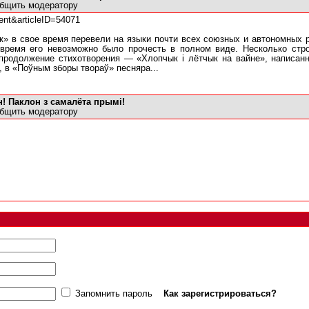
бщить модератору
tent&articleID=54071
ык» в свое время перевели на языки почти всех союзных и автономных 
 время его невозможно было прочесть в полном виде. Несколько стр
продолжение стихотворения — «Хлопчык i лётчык на вайне», написанно
 в «Поўным зборы твораў» песняра...
! Паклон з самалёта прымi!
бщить модератору
Запомнить пароль
Как зарегистрироваться?