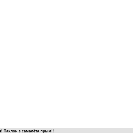
! Паклон з самалёта прымi!