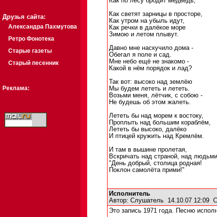
Как по лесу бродит медведь,
Как светят зарницы в просторе,
Друзья сайта:
Как утром на убыль идут,
Александра Пахмутова
Как речки в далёкое море
Зимою и летом плывут.
Ретро Фонотека
Давно мне наскучило дома -
Старые газеты
Обегал я поле и сад.
Мне небо ещё не знакомо -
Старый песенник
Какой в нём порядок и лад?
Так вот: высоко над землёю
Реклама:
Мы будем лететь и лететь.
Возьми меня, лётчик, с собою -
Не будешь об этом жалеть.
Лететь бы над морем к востоку,
Проплыть над большим кораблём,
Лететь бы высоко, далёко
И птицей кружить над Кремлём.
И там в вышине пролетая,
Вскричать над страной, над людьми
"День добрый, столица родная!
Поклон самолёта прими!"
Исполнитель
Автор:
Слушатель
14.10.07 12:09
С
Это запись 1971 года. Песню испол