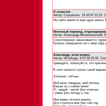
О солистке
Автор:
Слушатель
14.10.07 12:22
С
На сайте имеется ещё одна запись 
Неточный перевод, отцензуриро
Автор:
Александр Митропольский
9.
Стихотворение заканчивается приве
Купалы совершенно ни к чему.rnДа 
Александр, если можно,
Автор:
ИхтиАндр
9.07.09 20:06
Соо
приведите, пожалуйста, эти оригин
В сети попался только такой вариан
Хлопчык і лётчык
Мой мілы таварыш, мой лётчык,
Вазьмі ты з сабою мяне!
Я – ведай – вялікі ўжо хлопчык
І ўмею ўжо лётаць у сне.
Мне мама сягоння казала,
Што стукнула мне ўжо сем год.