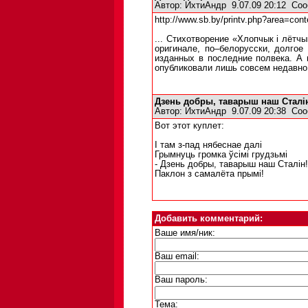
Автор:
ИхтиАндр
9.07.09 20:12
Соо
http://www.sb.by/printv.php?area=con
... Стихотворение «Хлопчык i лётч
оригинале, по–белорусски, долгое
изданных в последние полвека. А 
опубликовали лишь совсем недавно,
Дзень добры, таварыш наш Сталiн
Автор:
ИхтиАндр
9.07.09 20:38
Соо
Вот этот куплет:
І там з-пад нябеснае далі
Грымнуць громка ўсімі грудзьмі
- Дзень добры, таварыш наш Сталін!
Паклон з самалёта прымі!
Добавить комментарий:
Ваше имя/ник:
Ваш email:
Ваш пароль:
Тема: