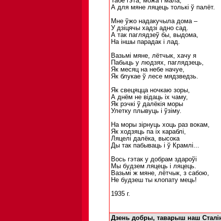
Табе гэта, можа і мала,
А для мяне ляцець толькі ў палёт.
Мне ўжо надакучыла дома –
У дзіцячы хадзі адно сад.
А так паглядзеў бы, выдома,
На іншы парадак і лад.
Вазьмі мяне, лётчык, хачу я
Пабыць у людзях, паглядзець,
Як месяц на небе начуе,
Як блукае ў лесе мядзведзь.
Як свецяцца ночкаю зоры,
А днём не відаць іх чаму,
Як рэчкі ў далёкія моры
Улетку плывуць і ўзіму.
На моры зірнуць хоць раз вокам,
Як ходзяць па іх караблі,
Ляцелі далёка, высока
Ды так пабываць і ў Крамлі...
Вось гэтак у добрам здароўі
Мы будзем ляцець і ляцець.
Вазьмі ж мяне, лётчык, з сабою,
Не будзеш ты клопату мець!
1935 г.
Дзень добры, таварыш наш Сталiн