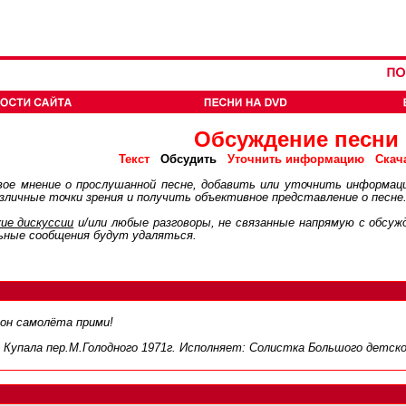
Обсуждение песни
Обсудить
Текст
Уточнить информацию
Скач
ое мнение о прослушанной песне, добавить или уточнить информац
личные точки зрения и получить объективное представление о песне
ие дискуcсии
и/или любые разговоры, не связанные напрямую с обсу
ьные сообщения будут удаляться.
лон самолёта прими!
 Купала пер.М.Голодного 1971г. Исполняет: Солистка Большого детског