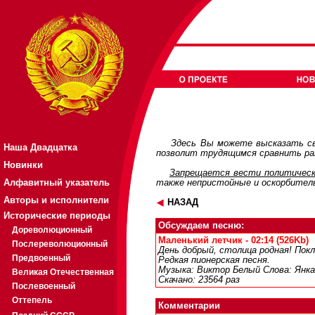
Здесь Вы можете высказать св
Наша Двадцатка
позволит трудящимся сравнить раз
Новинки
Запрещается вести политическ
Алфавитный указатель
также непристойные и оскорбител
Авторы и исполнители
НАЗАД
Исторические периоды
Обсуждаем песню:
Дореволюционный
Маленький летчик - 02:14 (526Kb)
Послереволюционный
День добрый, столица родная! Пок
Предвоенный
Редкая пионерская песня.
Музыка: Виктор Белый Слова: Янка
Великая Отечественная
Скачано: 23564 раз
Послевоенный
Оттепель
Комментарии