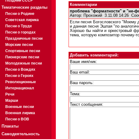
Поздний СССР
Комментарии
Тематические разделы
проблема "форматности" и "не-ф
Песни о Родине
Автор:
Прохожий
3.11.08 14:26
Соо
Советская лирика
Если песня Богословского "Моему д
Песни о Труде
и данная песня Эшпая "по аналогич
Хорошо бы найти и оркестровый фр
Песни о городах
тема, которую композитор почему-т
Праздничные песни
Морские песни
Спортивные песни
Добавить комментарий:
Пионерские песни
Ваше имя/ник:
Молодежные песни
Песни о Вождях
Ваш email:
Песни о Героях
Революционные
Ваш пароль:
Интернационал
Тема:
Речи
Марши
Текст сообщения:
Военные песни
Военная лирика
Песни о ВОВ
Плакаты
Самодеятельность