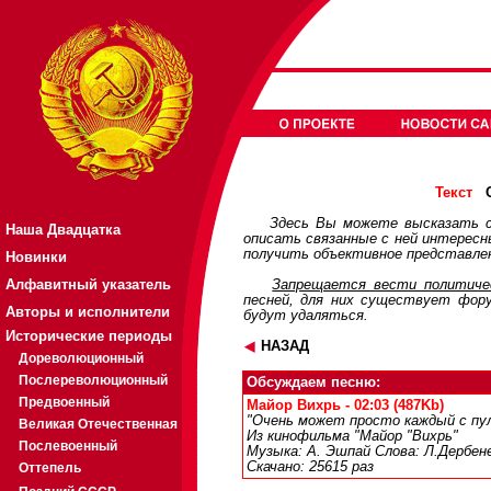
О
Текст
Здесь Вы можете высказать с
Наша Двадцатка
описать связанные с ней интерес
получить объективное представлен
Новинки
Алфавитный указатель
Запрещается вести политичес
песней, для них существует
фор
Авторы и исполнители
будут удаляться.
Исторические периоды
НАЗАД
Дореволюционный
Послереволюционный
Обсуждаем песню:
Предвоенный
Майор Вихрь - 02:03 (487Kb)
"Очень может просто каждый с п
Великая Отечественная
Из кинофильма "Майор "Вихрь"
Послевоенный
Музыка: А. Эшпай Слова: Л.Дербен
Скачано: 25615 раз
Оттепель