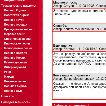
Поздний СССР
Мнение о песне
Тематические разделы
Автор:
Сатурн
9.12.08 10:33
Сообщ
Песни о Родине
Эта песня - одна из самых сильно "
- непонятно.
Советская лирика
Песни о Труде
Песни о городах
Спасибо.
Автор:
Константин Вершинин
9.12.0
Праздничные песни
Морские песни
Спортивные песни
Пионерские песни
Еще мнение
Молодежные песни
Автор:
Евгений
11.12.08 15:42
Сооб
Песни о Вождях
Это не "раскрученная" песня, а "за
так нравилась?- Просто текст, музы
Песни о Героях
Потом времена изменялись, стал по
Революционные
Да и исполнение КАППСА, несмотря 
Интернационал
Речи
Кому ведь что нравится...
Марши
Автор:
Денис Модзелевский
12.12.
Военные песни
Скажем, я не брезгую Александро
Военная лирика
дурацкого при всей своей раскрутк
много.
Песни о ВОВ
Плакаты
Самодеятельность
Добавить комментарий: