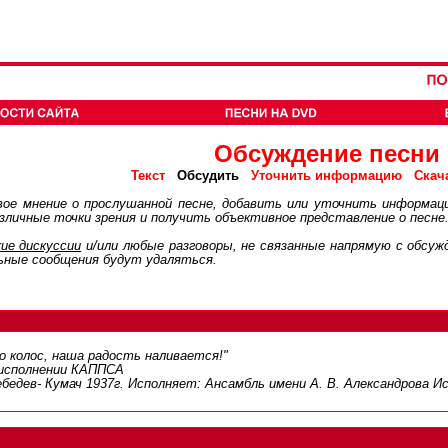
Обсуждение песни
Обсудить
Текст
Уточнить информацию
Скач
ое мнение о прослушанной песне, добавить или уточнить информац
личные точки зрения и получить объективное представление о песне
ие дискуcсии
и/или любые разговоры, не связанные напрямую с обсу
ьные сообщения будут удаляться.
но колос, наша радость наливается!"
 исполнении КАППСА
ебедев- Кумач 1937г. Исполняет: Ансамбль имени А. В. Александрова Ис