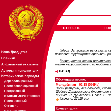
Здесь Вы можете высказать св
Наша Двадцатка
позволит трудящимся сравнить раз
Новинки
Запрещается вести политическ
Алфавитный указатель
также непристойные и оскорбител
Авторы и исполнители
НАЗАД
Исторические периоды
Обсуждаем песню:
Дореволюционный
Молодёжная - 02:15 (536Kb)
Послереволюционный
"Всех разбудим, всё добудем, слов
Предвоенный
Шедевр Дунаевского в блестящем
Музыка: И. Дунаевский Слова: В. Л
Великая Отечественная
Скачано: 22918 раз
Послевоенный
Оттепель
Комментарии