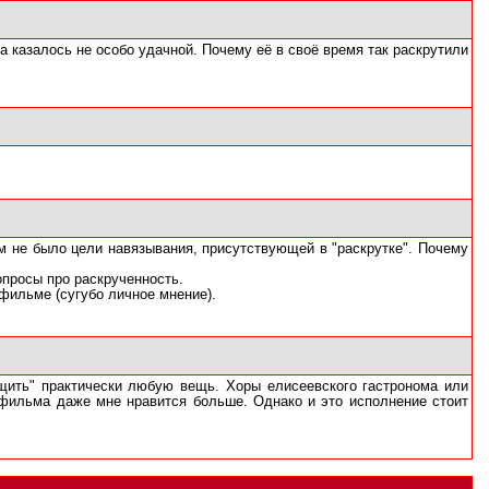
а казалось не особо удачной. Почему её в своё время так раскрутили
том не было цели навязывания, присутствующей в "раскрутке". Почему
опросы про раскрученность.
фильме (сугубо личное мнение).
щить" практически любую вещь. Хоры елисеевского гастронома или
з фильма даже мне нравится больше. Однако и это исполнение стоит