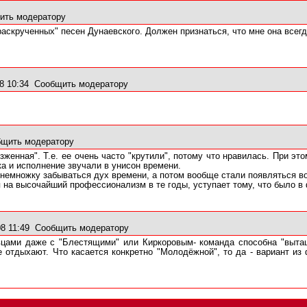
ить модератору
раскрученных" песен Дунаевского. Должен признаться, что мне она всегд
8 10:34
Сообщить модератору
щить модератору
езженная". Т.е. ее очень часто "крутили", потому что нравилась. При э
ка и исполнение звучали в унисон времени.
немножку забываться дух времени, а потом вообще стали появляться в
на высочайший профессионализм в те годы, уступает тому, что было в 
08 11:49
Сообщить модератору
вцами даже с "Блестящими" или Киркоровым- команда способна "выта
е отдыхают. Что касается конкретно "Молодёжной", то да - вариант и