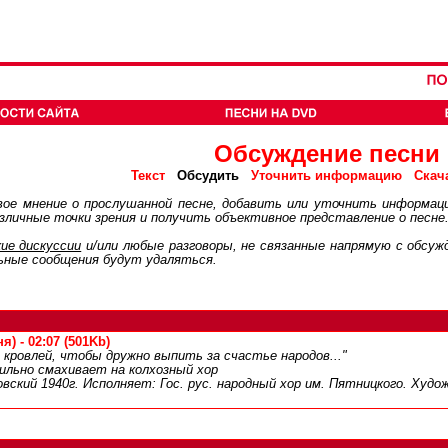
Обсуждение песни
Обсудить
Текст
Уточнить информацию
Скач
ое мнение о прослушанной песне, добавить или уточнить информац
личные точки зрения и получить объективное представление о песне
ие дискуcсии
и/или любые разговоры, не связанные напрямую с обсу
ьные сообщения будут удаляться.
) - 02:07 (501Kb)
 кровлей, чтобы дружно выпить за счастье народов..."
ильно смахивает на колхозный хор
овский 1940г. Исполняет: Гос. рус. народный хор им. Пятницкого. Худо