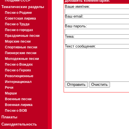
Поздний СССР
Добавить комментарий:
Тематические разделы
Ваше имя/ник:
Песни о Родине
Ваш email:
Советская лирика
Песни о Труде
Ваш пароль:
Песни о городах
Праздничные песни
Тема:
Морские песни
Текст сообщения:
Спортивные песни
Пионерские песни
Молодежные песни
Песни о Вождях
Песни о Героях
Революционные
Интернационал
Речи
Марши
Военные песни
Военная лирика
Песни о ВОВ
Плакаты
Самодеятельность