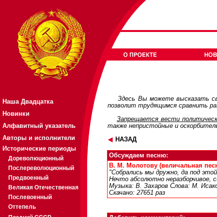
Здесь Вы можете высказать св
Наша Двадцатка
позволит трудящимся сравнить раз
Новинки
Запрещается вести политическ
Алфавитный указатель
также непристойные и оскорбител
Авторы и исполнители
НАЗАД
Исторические периоды
Обсуждаем песню:
Дореволюционный
В. М. Молотову (величальная песня
Послереволюционный
"Собрались мы дружно, да под этой
Предвоенный
Нечто абсолютно неразборчивое, с
Музыка: В. Захаров Слова: М. Исак
Великая Отечественная
Скачано: 27651 раз
Послевоенный
Оттепель