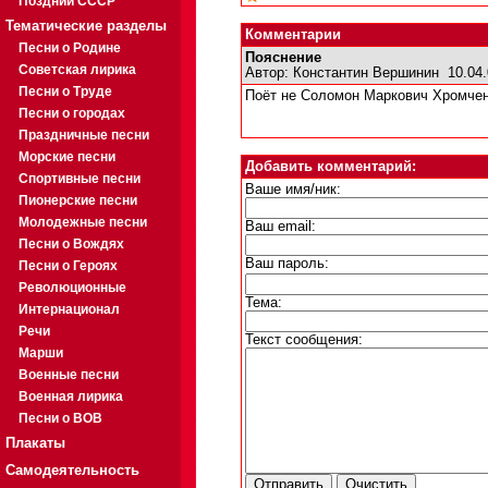
Поздний СССР
Тематические разделы
Комментарии
Песни о Родине
Пояснение
Советская лирика
Автор:
Константин Вершинин
10.04.
Песни о Труде
Поёт не Соломон Маркович Хромчен
Песни о городах
Праздничные песни
Морские песни
Добавить комментарий:
Спортивные песни
Ваше имя/ник:
Пионерские песни
Молодежные песни
Ваш email:
Песни о Вождях
Ваш пароль:
Песни о Героях
Революционные
Тема:
Интернационал
Речи
Текст сообщения:
Марши
Военные песни
Военная лирика
Песни о ВОВ
Плакаты
Самодеятельность