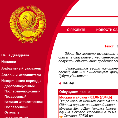
О
Текст
Здесь Вы можете высказать с
Наша Двадцатка
описать связанные с ней интерес
получить объективное представлен
Новинки
Алфавитный указатель
Запрещается вести политичес
песней, для них существует
фор
Авторы и исполнители
будут удаляться.
Исторические периоды
НАЗАД
Дореволюционный
Послереволюционный
Обсуждаем песню:
Предвоенный
Москва майская - 03:06 (734Kb)
"Утро красит нежным светом стен
Великая Отечественная
Одно из первых исполнений песни.
Послевоенный
Музыка: Дм. и Дан. Покрасс Слова:
п/у Дм. Покрасс. Исполнение 1937г.
Оттепель
Скачано: 39745 раз