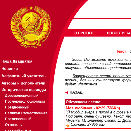
О
Текст
Здесь Вы можете высказать с
Наша Двадцатка
описать связанные с ней интерес
получить объективное представлен
Новинки
Алфавитный указатель
Запрещается вести политичес
песней, для них существует
фор
Авторы и исполнители
будут удаляться.
Исторические периоды
НАЗАД
Дореволюционный
Послереволюционный
Обсуждаем песню:
Предвоенный
Моя любимая - 02:29 (586Kb)
"Я уходил вчера в поход в суровые к
Великая Отечественная
Под баян, очень душевно. Текст н
Послевоенный
Музыка: М. Блантер Слова: Е. Дол
Скачано: 27966 раз
Оттепель