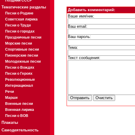
Поздний СССР
Тематические разделы
Добавить комментарий:
Песни о Родине
Ваше имя/ник:
Советская лирика
Песни о Труде
Ваш email:
Песни о городах
Ваш пароль:
Праздничные песни
Морские песни
Тема:
Спортивные песни
Пионерские песни
Текст сообщения:
Молодежные песни
Песни о Вождях
Песни о Героях
Революционные
Интернационал
Речи
Марши
Военные песни
Военная лирика
Песни о ВОВ
Плакаты
Самодеятельность