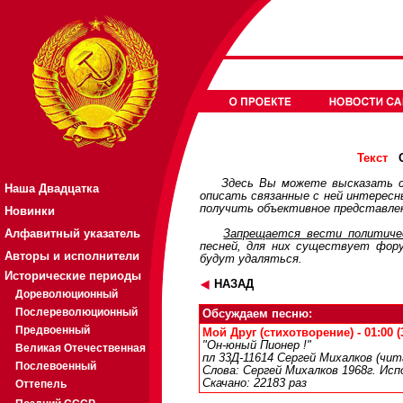
О
Текст
Здесь Вы можете высказать с
Наша Двадцатка
описать связанные с ней интерес
получить объективное представлен
Новинки
Алфавитный указатель
Запрещается вести политичес
песней, для них существует
фор
Авторы и исполнители
будут удаляться.
Исторические периоды
НАЗАД
Дореволюционный
Послереволюционный
Обсуждаем песню:
Предвоенный
Мой Друг (стихотворение) - 01:00 (
"Он-юный Пионер !"
Великая Отечественная
пл 33Д-11614 Сергей Михалков (чи
Послевоенный
Слова: Сергей Михалков 1968г. Исп
Скачано: 22183 раз
Оттепель