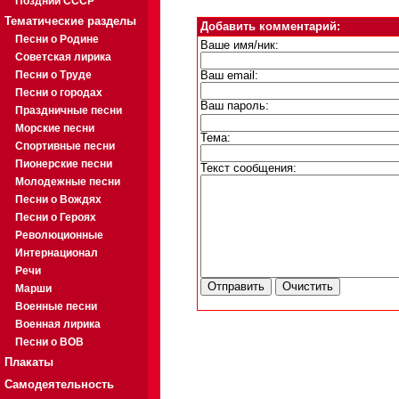
Поздний СССР
Тематические разделы
Добавить комментарий:
Песни о Родине
Ваше имя/ник:
Советская лирика
Песни о Труде
Ваш email:
Песни о городах
Ваш пароль:
Праздничные песни
Морские песни
Тема:
Спортивные песни
Пионерские песни
Текст сообщения:
Молодежные песни
Песни о Вождях
Песни о Героях
Революционные
Интернационал
Речи
Марши
Военные песни
Военная лирика
Песни о ВОВ
Плакаты
Самодеятельность