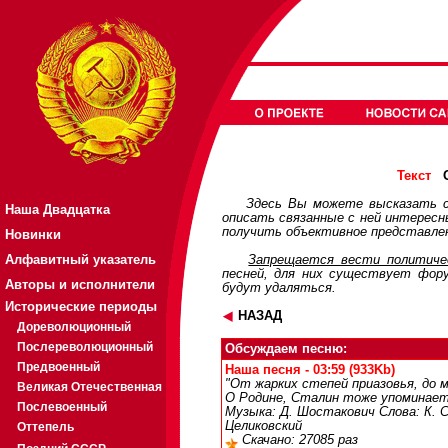
О
Текст
Здесь Вы можете высказать с
Наша Двадцатка
описать связанные с ней интерес
получить объективное представлен
Новинки
Алфавитный указатель
Запрещается вести политичес
песней, для них существует
фор
Авторы и исполнители
будут удаляться.
Исторические периоды
НАЗАД
Дореволюционный
Послереволюционный
Обсуждаем песню:
Предвоенный
Наша песня - 03:59 (933Kb)
"От жарких степей приазовья, до м
Великая Отечественная
О Родине, Сталин тоже упоминае
Послевоенный
Музыка: Д. Шостакович Слова: К. Си
Целиковский
Оттепель
Скачано: 27085 раз