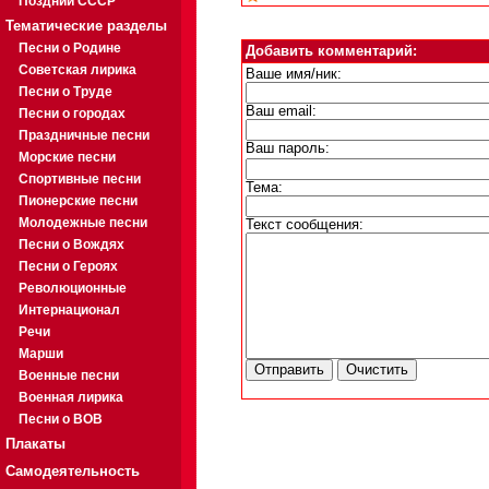
Поздний СССР
Тематические разделы
Песни о Родине
Добавить комментарий:
Советская лирика
Ваше имя/ник:
Песни о Труде
Ваш email:
Песни о городах
Праздничные песни
Ваш пароль:
Морские песни
Спортивные песни
Тема:
Пионерские песни
Молодежные песни
Текст сообщения:
Песни о Вождях
Песни о Героях
Революционные
Интернационал
Речи
Марши
Военные песни
Военная лирика
Песни о ВОВ
Плакаты
Самодеятельность