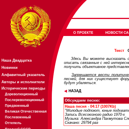
О
Текст
Здесь Вы можете высказать с
Наша Двадцатка
описать связанные с ней интерес
получить объективное представлен
Новинки
Алфавитный указатель
Запрещается вести политичес
песней, для них существует
фор
Авторы и исполнители
будут удаляться.
Исторические периоды
НАЗАД
Дореволюционный
Послереволюционный
Обсуждаем песню:
Предвоенный
Наша песня - 04:17 (1007Kb)
"Молодые подпоют, юные подхватя
Великая Отечественная
Запись Всесоюзного радио 1970-х
Послевоенный
Музыка: Александра Пахмутова Сло
Скачано: 29794 раз
Оттепель