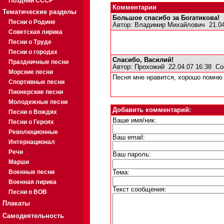
Поздний СССР
Комментарии
Тематические разделы
Большое спасибо за Богатикова!
Песни о Родине
Автор:
Владимир Михайлович
21.04
Советская лирика
Песни о Труде
Песни о городах
Спасибо, Василий!
Праздничные песни
Автор:
Прохожий
22.04.07 16:38
Со
Морские песни
Песня мне нравится, хорошо помню
Спортивные песни
Пионерские песни
Молодежные песни
Добавить комментарий:
Песни о Вождях
Ваше имя/ник:
Песни о Героях
Революционные
Ваш email:
Интернационал
Речи
Ваш пароль:
Марши
Военные песни
Тема:
Военная лирика
Текст сообщения:
Песни о ВОВ
Плакаты
Самодеятельность