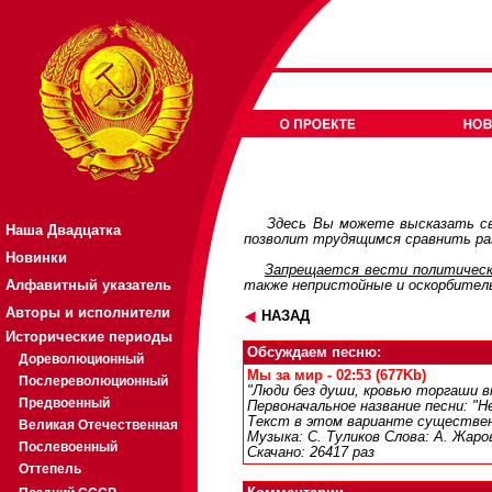
Здесь Вы можете высказать св
Наша Двадцатка
позволит трудящимся сравнить раз
Новинки
Запрещается вести политическ
Алфавитный указатель
также непристойные и оскорбител
Авторы и исполнители
НАЗАД
Исторические периоды
Обсуждаем песню:
Дореволюционный
Мы за мир - 02:53 (677Kb)
Послереволюционный
"Люди без души, кровью торгаши вн
Предвоенный
Первоначальное название песни: "Н
Текст в этом варианте существен
Великая Отечественная
Музыка: С. Туликов Слова: А. Жаро
Послевоенный
Скачано: 26417 раз
Оттепель