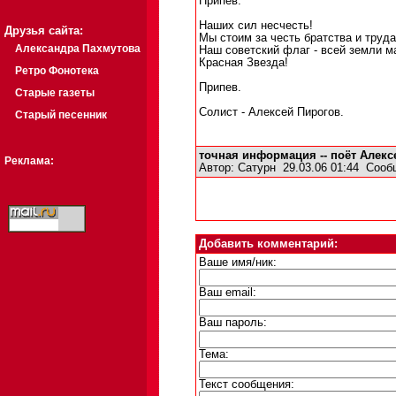
Припев.
Наших сил несчесть!
Друзья сайта:
Мы стоим за честь братства и труда
Александра Пахмутова
Наш советский флаг - всей земли м
Красная Звезда!
Ретро Фонотека
Припев.
Старые газеты
Солист - Алексей Пирогов.
Старый песенник
точная информация -- поёт Алекс
Реклама:
Автор:
Сатурн
29.03.06 01:44
Сооб
Добавить комментарий:
Ваше имя/ник:
Ваш email:
Ваш пароль:
Тема:
Текст сообщения: