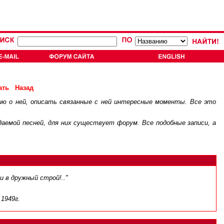
ать
Назад
ию о ней, описать связанные с ней интересные моменты. Все это
.
ждаемой песней, для них существует
форум
. Все подобные записи, а
и в дружный строй!.."
 1949г.