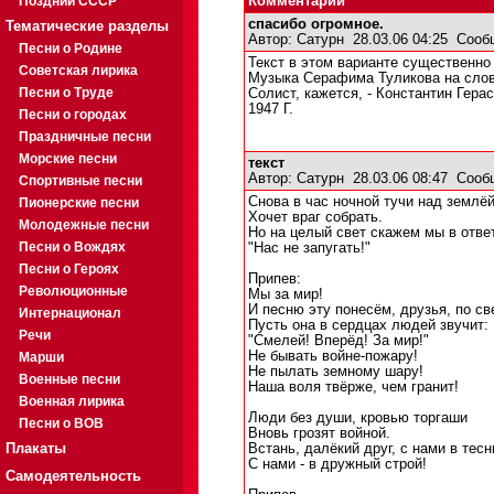
Поздний СССР
Комментарии
спасибо огромное.
Тематические разделы
Автор:
Сатурн
28.03.06 04:25
Сооб
Песни о Родине
Текст в этом варианте существенно
Советская лирика
Музыка Серафима Туликова на слов
Песни о Труде
Солист, кажется, - Константин Гера
1947 Г.
Песни о городах
Праздничные песни
Морские песни
текст
Автор:
Сатурн
28.03.06 08:47
Сооб
Спортивные песни
Снова в час ночной тучи над землё
Пионерские песни
Хочет враг собрать.
Молодежные песни
Но на целый свет скажем мы в отве
Песни о Вождях
"Нас не запугать!"
Песни о Героях
Припев:
Революционные
Мы за мир!
И песню эту понесём, друзья, по св
Интернационал
Пусть она в сердцах людей звучит:
Речи
"Смелей! Вперёд! За мир!"
Не бывать войне-пожару!
Марши
Не пылать земному шару!
Военные песни
Наша воля твёрже, чем гранит!
Военная лирика
Люди без души, кровью торгаши
Песни о ВОВ
Вновь грозят войной.
Плакаты
Встань, далёкий друг, с нами в тесн
С нами - в дружный строй!
Самодеятельность