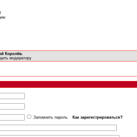
!
аяк:
ей Королёв.
щить модератору
Запомнить пароль
Как зарегистрироваться?