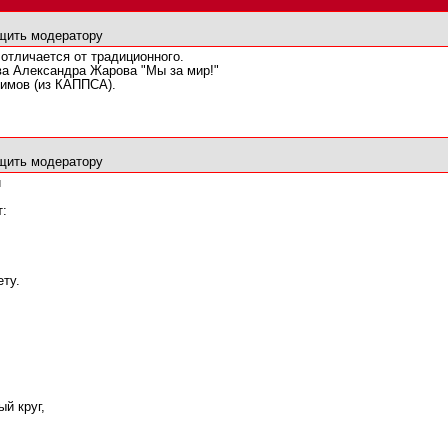
щить модератору
 отличается от традиционного.
а Александра Жарова "Мы за мир!"
симов (из КАППСА).
щить модератору
й
т:
ету.
ый круг,