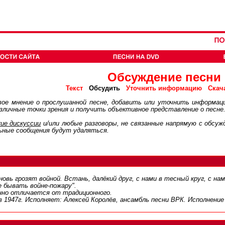
Обсуждение песни
Обсудить
Текст
Уточнить информацию
Скач
ое мнение о прослушанной песне, добавить или уточнить информац
личные точки зрения и получить объективное представление о песне
ие дискуcсии
и/или любые разговоры, не связанные напрямую с обсу
ьные сообщения будут удаляться.
овь грозят войной. Встань, далёкий друг, с нами в тесный круг, с нам
е бывать войне-пожару".
но отличается от традиционного.
в 1947г. Исполняет: Алексей Королёв, ансамбль песни ВРК. Исполнение