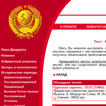
О
Текст
Здесь Вы можете высказать с
Наша Двадцатка
описать связанные с ней интерес
получить объективное представлен
Новинки
Алфавитный указатель
Запрещается вести политичес
песней, для них существует
фор
Авторы и исполнители
будут удаляться.
Исторические периоды
НАЗАД
Дореволюционный
Послереволюционный
Обсуждаем песню:
Предвоенный
Одинокая гармонь - 03:07 (734Kb)
Прекрасная советская лирическая п
Великая Отечественная
Музыка: Б. Мокроусов Слова: М. Ис
Послевоенный
Скачано: 30602 раз
Оттепель