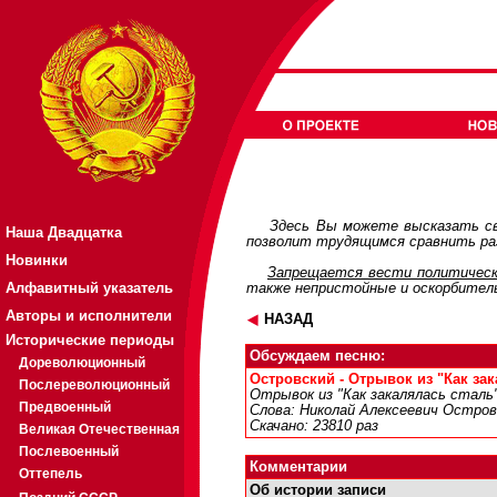
Здесь Вы можете высказать св
Наша Двадцатка
позволит трудящимся сравнить раз
Новинки
Запрещается вести политическ
Алфавитный указатель
также непристойные и оскорбител
Авторы и исполнители
НАЗАД
Исторические периоды
Обсуждаем песню:
Дореволюционный
Островский - Отрывок из "Как зака
Послереволюционный
Отрывок из "Как закалялась сталь
Предвоенный
Слова: Николай Алексеевич Остров
Скачано: 23810 раз
Великая Отечественная
Послевоенный
Комментарии
Оттепель
Об истории записи