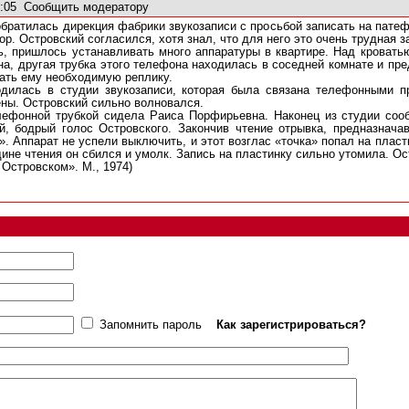
9:05
Сообщить модератору
обратилась дирекция фабрики звукозаписи с просьбой записать на пате
р. Островский согласился, хотя знал, что для него это очень трудная з
ь, пришлось устанавливать много аппаратуры в квартире. Над кроват
а, другая трубка этого телефона находилась в соседней комнате и пре
дать ему необходимую реплику.
одилась в студии звукозаписи, которая была связана телефонными п
ены. Островский сильно волновался.
лефонной трубкой сидела Раиса Порфирьевна. Наконец из студии сооб
й, бодрый голос Островского. Закончив чтение отрывка, предназнача
а». Аппарат не успели выключить, и этот возглас «точка» попал на пла
едине чтения он сбился и умолк. Запись на пластинку сильно утомила. О
 Островском». М., 1974)
Запомнить пароль
Как зарегистрироваться?