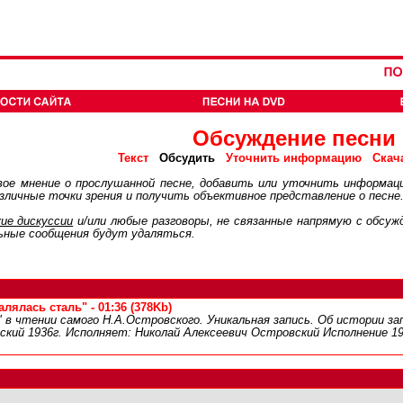
Обсуждение песни
Обсудить
Текст
Уточнить информацию
Скач
ое мнение о прослушанной песне, добавить или уточнить информац
личные точки зрения и получить объективное представление о песне
ие дискуcсии
и/или любые разговоры, не связанные напрямую с обсу
ьные сообщения будут удаляться.
лялась сталь" - 01:36 (378Kb)
" в чтении самого Н.А.Островского. Уникальная запись. Об истории з
ский 1936г. Исполняет: Николай Алексеевич Островский Исполнение 19