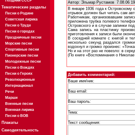
Поздний СССР
Автор:
Эльмар Рустамов
7.08.06 1
Тематические разделы
В январе 1936 года к Островскому 
отрывок должен был читать сам авто
Песни о Родине
Работникам, организовавшим запис
Советская лирика
приложена трубка полевого телефон
Песни о Труде
Островского и в случае запинки по
Сама запись на пластинку произв
Песни о городах
приготовления к записи были оконч
Праздничные песни
В соседней комнате с книгой и те
несколько секунд раздался громки
Морские песни
вздохнул и громко произнес: «Точк
Спортивные песни
Но и на этот раз не повезло: в сер
(По книге «Воспоминания о Николае
Пионерские песни
Молодежные песни
Песни о Вождях
Песни о Героях
Добавить комментарий:
Революционные
Ваше имя/ник:
Интернационал
Ваш email:
Речи
Марши
Ваш пароль:
Военные песни
Военная лирика
Тема:
Песни о ВОВ
Плакаты
Текст сообщения:
Самодеятельность