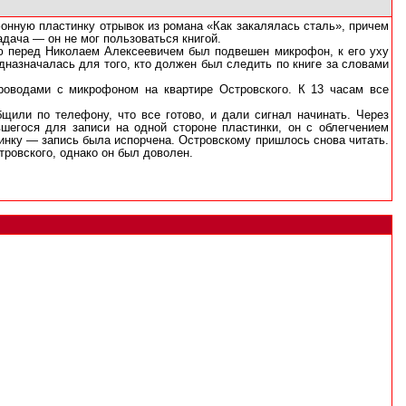
фонную пластинку отрывок из романа «Как закалялась сталь», причем
адача — он не мог пользоваться книгой.
ью перед Николаем Алексеевичем был подвешен микрофон, к его уху
дназначалась для того, кто должен был следить по книге за словами
роводами с микрофоном на квартире Островского. К 13 часам все
щили по телефону, что все готово, и дали сигнал начинать. Через
вшегося для записи на одной стороне пластинки, он с облегчением
стинку — запись была испорчена. Островскому пришлось снова читать.
стровского, однако он был доволен.