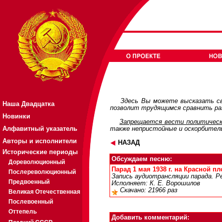
Здесь Вы можете высказать св
Наша Двадцатка
позволит трудящимся сравнить раз
Новинки
Запрещается вести политическ
Алфавитный указатель
также непристойные и оскорбител
Авторы и исполнители
НАЗАД
Исторические периоды
Обсуждаем песню:
Дореволюционный
Парад 1 мая 1938 г. на Красной пло
Послереволюционный
Запись аудиотрансляции парада. Р
Предвоенный
Исполняет: К. Е. Ворошилов
Скачано: 21966 раз
Великая Отечественная
Послевоенный
Оттепель
Добавить комментарий: