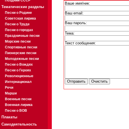
Поздний СССР
Ваше имя/ник:
Тематические разделы
Песни о Родине
Ваш email:
Советская лирика
Ваш пароль:
Песни о Труде
Песни о городах
Тема:
Праздничные песни
Морские песни
Текст сообщения:
Спортивные песни
Пионерские песни
Молодежные песни
Песни о Вождях
Песни о Героях
Революционные
Интернационал
Речи
Марши
Военные песни
Военная лирика
Песни о ВОВ
Плакаты
Самодеятельность