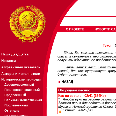
О
Текст
Здесь Вы можете высказать с
Наша Двадцатка
описать связанные с ней интерес
получить объективное представлен
Новинки
Алфавитный указатель
Запрещается вести политичес
песней, для них существует
фор
Авторы и исполнители
будут удаляться.
Исторические периоды
НАЗАД
Дореволюционный
Послереволюционный
Обсуждаем песню:
Предвоенный
Как на зорьке - 02:41 (634Kb)
"...Чтобы руки на работе разожгли
Великая Отечественная
Звонкая песня для поднятия боевог
Послевоенный
Музыка: Николай Будашкин Слова: 
Скачано: 26825 раз
Оттепель