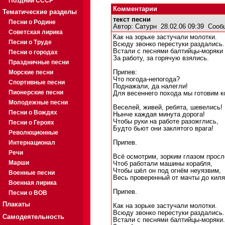
Поздний СССР
Комментарии
Тематические разделы
текст песни
Песни о Родине
Автор:
Сатурн
28.02.06 09:39
Сооб
Советская лирика
Как на зорьке застучали молотки.
Песни о Труде
Всюду звонко перестуки раздались.
Встали с песнями балтийцы-моряки
Песни о городах
За работу, за горячую взялись.
Праздничные песни
Морские песни
Припев:
Что погода-непогода?
Спортивные песни
Поднажали, да налегли!
Пионерские песни
Для весеннего похода мы готовим к
Молодежные песни
Веселей, живей, ребята, шевелись!
Песни о Вождях
Нынче каждая минута дорога!
Чтобы руки на работе разожглись,
Песни о Героях
Будто бьют они заклятого врага!
Революционные
Интернационал
Припев.
Речи
Всё осмотрим, зорким глазом прос
Марши
Чтоб работали машины корабля,
Чтобы шёл он под огнём неуязвим,
Военные песни
Весь проверенный от мачты до киля
Военная лирика
Припев.
Песни о ВОВ
Плакаты
Как на зорьке застучали молотки.
Всюду звонко перестуки раздались.
Самодеятельность
Встали с песнями балтийцы-моряки.