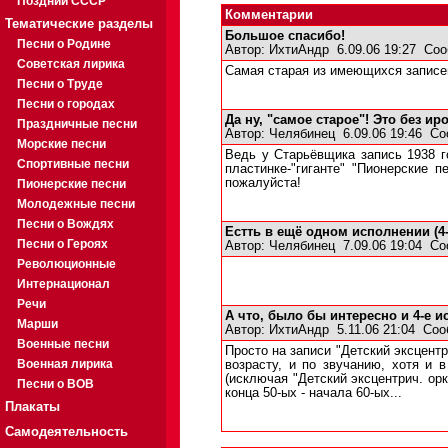
Поздний СССР
Комментарии
Тематические разделы
Большое спасибо!
Песни о Родине
Автор:
ИхтиАндр
6.09.06 19:27
Соо
Советская лирика
Самая старая из имеющихся записей
Песни о Труде
Песни о городах
Да ну, "самое старое"! Это без ир
Праздничные песни
Автор:
Челябинец
6.09.06 19:46
Со
Морские песни
Ведь у Старьёвщика запись 1938 го
Спортивные песни
пластинке-"гиганте" "Пионерские 
пожалуйста!
Пионерские песни
Молодежные песни
Песни о Вождях
Естть в ещё одном исполнении (4-
Песни о Героях
Автор:
Челябинец
7.09.06 19:04
Со
Революционные
Интернационал
Речи
А что, было бы интересно и 4-е 
Марши
Автор:
ИхтиАндр
5.11.06 21:04
Соо
Военные песни
Просто на записи "Детский эксцентр
Военная лирика
возрасту, и по звучанию, хотя и 
(исключая "Детский эксцентрич. орк
Песни о ВОВ
конца 50-ых - начала 60-ых...
Плакаты
Самодеятельность