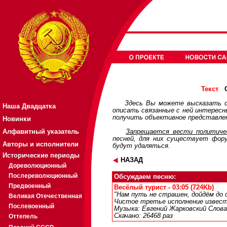
О
Текст
Здесь Вы можете высказать с
Наша Двадцатка
описать связанные с ней интерес
получить объективное представлен
Новинки
Алфавитный указатель
Запрещается вести политичес
песней, для них существует
фор
Авторы и исполнители
будут удаляться.
Исторические периоды
НАЗАД
Дореволюционный
Послереволюционный
Обсуждаем песню:
Предвоенный
Весёлый турист - 03:05 (724Kb)
"Нам путь не страшен, дойдём до о
Великая Отечественная
Чистое третье исполнение известн
Послевоенный
Музыка: Евгений Жарковский Слова
Скачано: 26468 раз
Оттепель