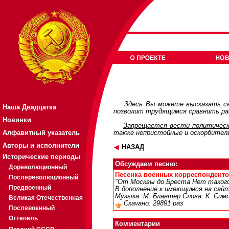
Здесь Вы можете высказать св
Наша Двадцатка
позволит трудящимся сравнить раз
Новинки
Запрещается вести политическ
Алфавитный указатель
также непристойные и оскорбител
Авторы и исполнители
НАЗАД
Исторические периоды
Обсуждаем песню:
Дореволюционный
Песенка военных корреспондентов 
Послереволюционный
"От Москвы до Бреста Нет такого 
Предвоенный
В дополнение к имеющимся на сайте
Музыка: М. Блантер Слова: К. Симо
Великая Отечественная
Скачано: 29891 раз
Послевоенный
Оттепель
Комментарии