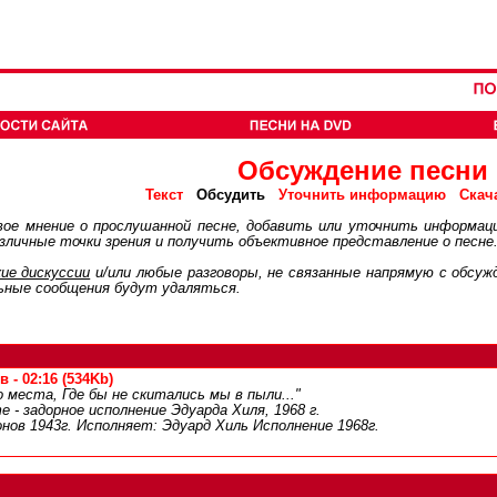
Обсуждение песни
Обсудить
Текст
Уточнить информацию
Скач
ое мнение о прослушанной песне, добавить или уточнить информац
личные точки зрения и получить объективное представление о песне
ие дискуcсии
и/или любые разговоры, не связанные напрямую с обсу
ьные сообщения будут удаляться.
- 02:16 (534Kb)
места, Где бы не скитались мы в пыли..."
 - задорное исполнение Эдуарда Хиля, 1968 г.
нов 1943г. Исполняет: Эдуард Хиль Исполнение 1968г.