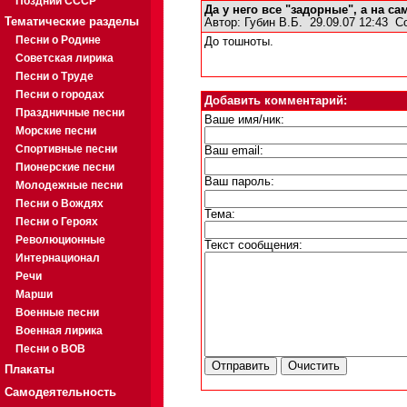
Поздний СССР
Да у него все "задорные", а на с
Тематические разделы
Автор:
Губин В.Б.
29.09.07 12:43
С
Песни о Родине
До тошноты.
Советская лирика
Песни о Труде
Песни о городах
Добавить комментарий:
Праздничные песни
Ваше имя/ник:
Морские песни
Спортивные песни
Ваш email:
Пионерские песни
Ваш пароль:
Молодежные песни
Песни о Вождях
Тема:
Песни о Героях
Революционные
Текст сообщения:
Интернационал
Речи
Марши
Военные песни
Военная лирика
Песни о ВОВ
Плакаты
Самодеятельность