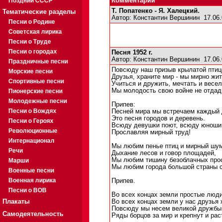
Поздний СССР
Комментарии
Т. Попатенко - Я. Халецкий.
Тематические разделы
Автор:
Константин Вершинин
17.06.
Песни о Родине
Советская лирика
Песни о Труде
Песни о городах
Песня 1952 г.
Автор:
Константин Вершинин
17.06.
Праздничные песни
Повсюду наш призыв крылатой птиц
Морские песни
Друзья, храните мир - мы мирно жит
Спортивные песни
Учиться и дружить, мечтать и весел
Мы молодость свою войне не отдад
Пионерские песни
Молодежные песни
Припев:
Песни о Вождях
Песней мира мы встречаем каждый 
Это песня городов и деревень.
Песни о Героях
Всюду девушки поют, всюду юноши
Революционные
Прославляя мирный труд!
Интернационал
Мы любим пенье птиц и мирный шум
Речи
Дыхание лесов и говор площадей,
Мы любим тишину безоблачных про
Марши
Мы любим города большой страны с
Военные песни
Военная лирика
Припев.
Песни о ВОВ
Во всех концах земли простые люди
Плакаты
Во всех концах земли у нас друзья 
Повсюду мы несем великой дружбы
Самодеятельность
Ряды борцов за мир и крепнут и рас