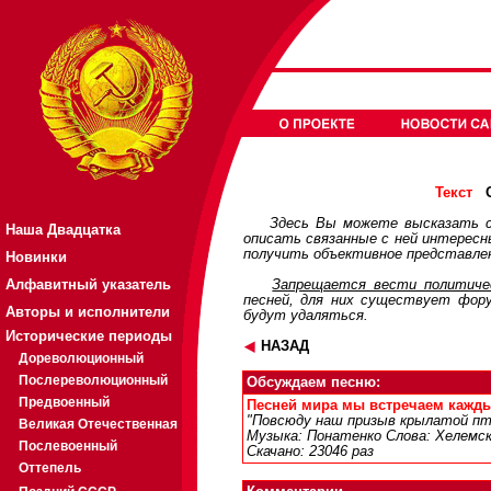
О
Текст
Здесь Вы можете высказать с
Наша Двадцатка
описать связанные с ней интерес
получить объективное представлен
Новинки
Алфавитный указатель
Запрещается вести политичес
песней, для них существует
фор
Авторы и исполнители
будут удаляться.
Исторические периоды
НАЗАД
Дореволюционный
Послереволюционный
Обсуждаем песню:
Предвоенный
Песней мира мы встречаем каждый
"Повсюду наш призыв крылатой пти
Великая Отечественная
Музыка: Понатенко Слова: Хелемск
Послевоенный
Скачано: 23046 раз
Оттепель