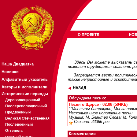
Здесь Вы можете высказать св
Наша Двадцатка
позволит трудящимся сравнить раз
Новинки
Запрещается вести политическ
Алфавитный указатель
также непристойные и оскорбител
Авторы и исполнители
НАЗАД
Исторические периоды
Обсуждаем песню:
Дореволюционный
Песня о Щорсе - 02:08 (504Kb)
Послереволюционный
""Мы сыны батрацкие, Мы за новый
Предвоенный
Несколько иное исполнение песни
Музыка: М. Блантер Слова: М. Голо
Великая Отечественная
Скачано: 33366 раз
Послевоенный
Оттепель
Комментарии