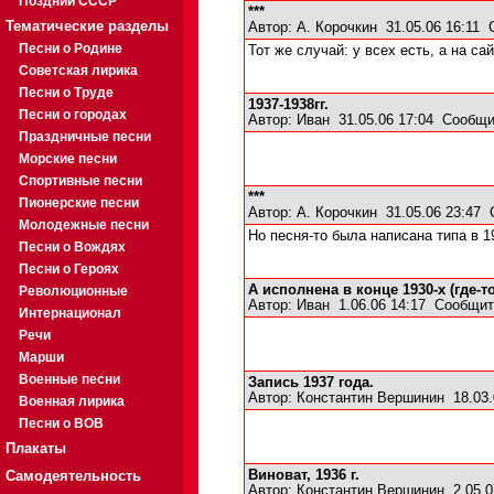
Поздний СССР
***
Тематические разделы
Автор:
А. Корочкин
31.05.06 16:11
Песни о Родине
Тот же случай: у всех есть, а на са
Советская лирика
Песни о Труде
1937-1938гг.
Песни о городах
Автор:
Иван
31.05.06 17:04
Сообщи
Праздничные песни
Морские песни
Спортивные песни
***
Пионерские песни
Автор:
А. Корочкин
31.05.06 23:47
Молодежные песни
Но песня-то была написана типа в 1
Песни о Вождях
Песни о Героях
А исполнена в конце 1930-х (где-т
Революционные
Автор:
Иван
1.06.06 14:17
Сообщит
Интернационал
Речи
Марши
Военные песни
Запись 1937 года.
Автор:
Константин Вершинин
18.03.
Военная лирика
Песни о ВОВ
Плакаты
Самодеятельность
Виноват, 1936 г.
Автор:
Константин Вершинин
2.05.0