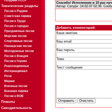
Поздний СССР
Спасибо! Исполнение в 10 раз лу
Тематические разделы
Автор:
Сатурн
14.02.07 02:36
Сооб
Песни о Родине
Советская лирика
Песни о Труде
Песни о городах
Добавить комментарий:
Праздничные песни
Ваше имя/ник:
Морские песни
Спортивные песни
Ваш email:
Пионерские песни
Ваш пароль:
Молодежные песни
Песни о Вождях
Тема:
Песни о Героях
Революционные
Текст сообщения:
Интернационал
Речи
Марши
Военные песни
Военная лирика
Песни о ВОВ
Плакаты
Самодеятельность