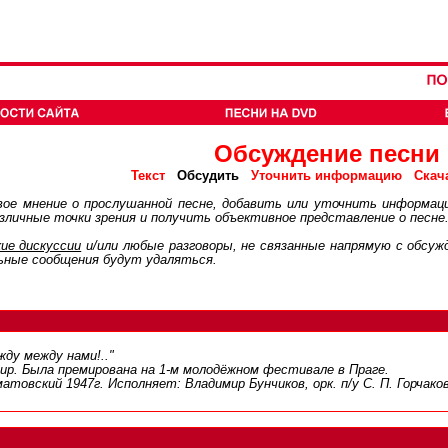
Обсуждение песни
Обсудить
Текст
Уточнить информацию
Скач
ое мнение о прослушанной песне, добавить или уточнить информац
личные точки зрения и получить объективное представление о песне
ие дискуcсии
и/или любые разговоры, не связанные напрямую с обсу
ьные сообщения будут удаляться.
ду между нами!.."
мир. Была премирована на 1-м молодёжном фестивале в Праге.
атовский 1947г. Исполняет: Владимир Бунчиков, орк. п/у С. П. Горчаков