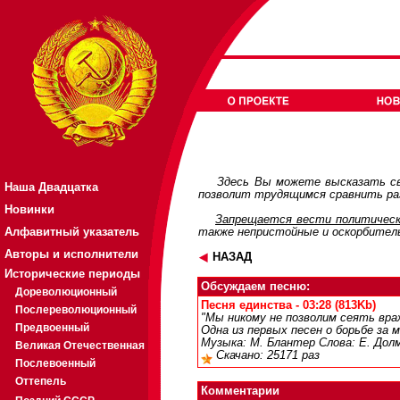
Здесь Вы можете высказать св
Наша Двадцатка
позволит трудящимся сравнить раз
Новинки
Запрещается вести политическ
Алфавитный указатель
также непристойные и оскорбител
Авторы и исполнители
НАЗАД
Исторические периоды
Обсуждаем песню:
Дореволюционный
Песня единства - 03:28 (813Kb)
Послереволюционный
"Мы никому не позволим сеять враж
Предвоенный
Одна из первых песен о борьбе за 
Музыка: М. Блантер Слова: Е. Долм
Великая Отечественная
Скачано: 25171 раз
Послевоенный
Оттепель
Комментарии