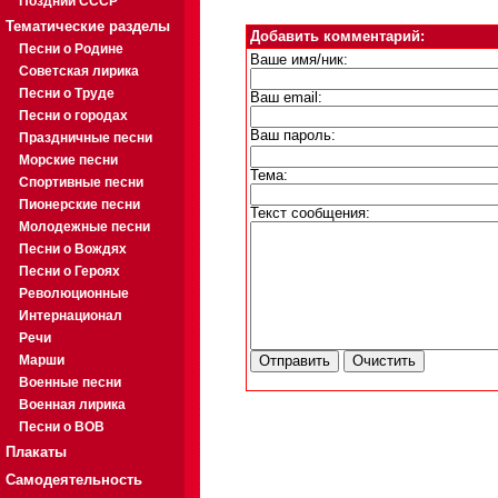
Поздний СССР
Тематические разделы
Добавить комментарий:
Песни о Родине
Ваше имя/ник:
Советская лирика
Песни о Труде
Ваш email:
Песни о городах
Ваш пароль:
Праздничные песни
Морские песни
Тема:
Спортивные песни
Пионерские песни
Текст сообщения:
Молодежные песни
Песни о Вождях
Песни о Героях
Революционные
Интернационал
Речи
Марши
Военные песни
Военная лирика
Песни о ВОВ
Плакаты
Самодеятельность