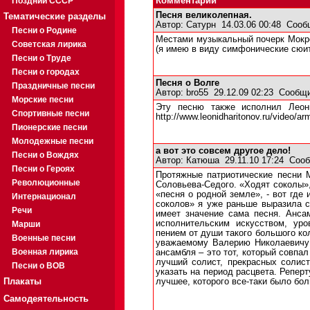
Поздний СССР
Комментарии
Песня великолепная.
Тематические разделы
Автор:
Сатурн
14.03.06 00:48
Сооб
Песни о Родине
Местами музыкальный почерк Мокроу
Советская лирика
(я имею в виду симфонические сюит
Песни о Труде
Песни о городах
Песня о Волге
Праздничные песни
Автор:
bro55
29.12.09 02:23
Сообщи
Морские песни
Эту песню также исполнил Леон
Спортивные песни
http://www.leonidharitonov.ru/video/ar
Пионерские песни
Молодежные песни
а вот это совсем другое дело!
Песни о Вождях
Автор:
Катюша
29.11.10 17:24
Сооб
Песни о Героях
Протяжные патриотические песни 
Революционные
Соловьева-Седого. «Ходят соколы»,
«песня о родной земле», - вот где
Интернационал
соколов» я уже раньше выразила св
Речи
имеет значение сама песня. Анс
исполнительским искусством, уро
Марши
пением от души такого большого ко
Военные песни
уважаемому Валерию Николаевичу м
Военная лирика
ансамбля – это тот, который совпал
лучший солист, прекрасных солист
Песни о ВОВ
указать на период расцвета. Репер
Плакаты
лучшее, которого все-таки было бол
Самодеятельность