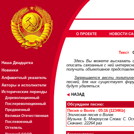
О
Текст
Здесь Вы можете высказать с
Наша Двадцатка
описать связанные с ней интерес
получить объективное представлен
Новинки
Алфавитный указатель
Запрещается вести политичес
песней, для них существует
фор
Авторы и исполнители
будут удаляться.
Исторические периоды
НАЗАД
Дореволюционный
Послереволюционный
Обсуждаем песню:
Предвоенный
Песня о Волге - 05:16 (1234Kb)
Эпическая песня о Волге
Великая Отечественная
Музыка: Б. Мокроусов Слова: С. О
Послевоенный
Скачано: 22264 раз
Оттепель