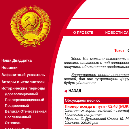
О
Текст
Здесь Вы можете высказать с
Наша Двадцатка
описать связанные с ней интерес
получить объективное представлен
Новинки
Алфавитный указатель
Запрещается вести политичес
песней, для них существует
фор
Авторы и исполнители
будут удаляться.
Исторические периоды
НАЗАД
Дореволюционный
Послереволюционный
Обсуждаем песню:
Предвоенный
Пионер всегда в пути - 02:43 (643K
Светлячок горит зелёный - cвето
Великая Отечественная
Пионеская попутная
Послевоенный
Музыка: И. Дунаевский Слова: М. 
Скачано: 22926 раз
Оттепель