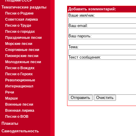
Поздний СССР
Тематические разделы
Добавить комментарий:
Песни о Родине
Ваше имя/ник:
Советская лирика
Песни о Труде
Ваш email:
Песни о городах
Ваш пароль:
Праздничные песни
Морские песни
Тема:
Спортивные песни
Пионерские песни
Текст сообщения:
Молодежные песни
Песни о Вождях
Песни о Героях
Революционные
Интернационал
Речи
Марши
Военные песни
Военная лирика
Песни о ВОВ
Плакаты
Самодеятельность