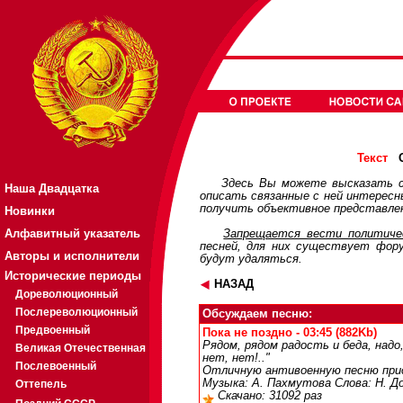
О
Текст
Здесь Вы можете высказать с
Наша Двадцатка
описать связанные с ней интерес
получить объективное представлен
Новинки
Алфавитный указатель
Запрещается вести политичес
песней, для них существует
фор
Авторы и исполнители
будут удаляться.
Исторические периоды
НАЗАД
Дореволюционный
Послереволюционный
Обсуждаем песню:
Предвоенный
Пока не поздно - 03:45 (882Kb)
Рядом, рядом радость и беда, надо
Великая Отечественная
нет, нет!.."
Послевоенный
Отличную антивоенную песню присл
Музыка: А. Пахмутова Слова: Н. До
Оттепель
Скачано: 31092 раз