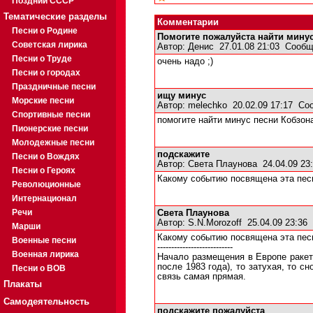
Поздний СССР
Тематические разделы
Комментарии
Песни о Родине
Помогите пожалуйста найти минус
Советская лирика
Автор:
Денис
27.01.08 21:03
Сообщ
Песни о Труде
очень надо ;)
Песни о городах
Праздничные песни
ищу минус
Морские песни
Автор:
melechko
20.02.09 17:17
Со
Спортивные песни
помогите найти минус песни Кобзон
Пионерские песни
Молодежные песни
подскажите
Песни о Вождях
Автор:
Света Плаунова
24.04.09 2
Песни о Героях
Какому событию посвящена эта пес
Революционные
Интернационал
Речи
Света Плаунова
Автор:
S.N.Morozoff
25.04.09 23:36
Марши
Какому событию посвящена эта пес
Военные песни
---------------------------
Военная лирика
Начало размещения в Европе ракет 
после 1983 года), то затухая, то с
Песни о ВОВ
связь самая прямая.
Плакаты
Самодеятельность
подскажите пожалуйста