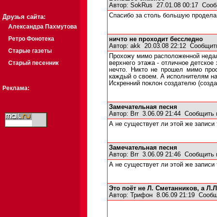
Автор:
SokRus
27.01.08 00:17
Сооб
Спасибо за столь большую проделан
Друзья сайта:
Александра Пахмутова
Ретро Фонотека
ничто не проходит бесследно
Автор:
akk
20.03.08 22:12
Сообщит
Старые газеты
Прохожу мимо расположенной недале
Старый песенник
верхнего этажа - отличное детское 
нечто. Никто не прошел мимо про
каждый о своем. А исполнителям на 
Искренний поклон создателю (созда
Реклама:
Замечательная песня
Автор:
Brr
3.06.09 21:44
Сообщить 
А не существует ли этой же записи
Замечательная песня
Автор:
Brr
3.06.09 21:46
Сообщить 
А не существует ли этой же записи
Это поёт не Л. Сметанников, а Л.
Автор:
Трифон
8.06.09 21:19
Сообщ