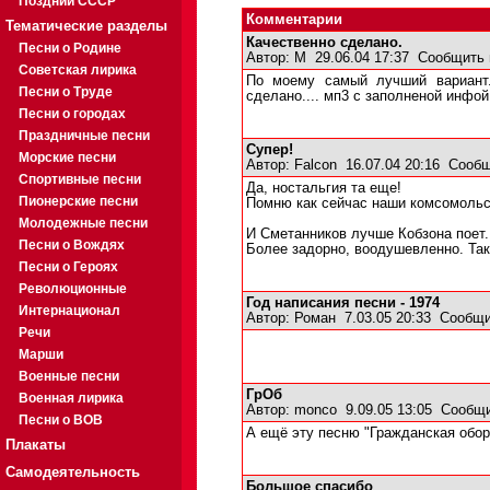
Поздний СССР
Комментарии
Тематические разделы
Качественно сделано.
Песни о Родине
Автор:
М
29.06.04 17:37
Сообщить 
Советская лирика
По моему самый лучший вариант..
Песни о Труде
сделано.... мп3 с заполненой инфой 
Песни о городах
Праздничные песни
Супер!
Морские песни
Автор:
Falcon
16.07.04 20:16
Сообщ
Спортивные песни
Да, ностальгия та еще!
Пионерские песни
Помню как сейчас наши комсомольск
Молодежные песни
И Сметанников лучше Кобзона поет.
Песни о Вождях
Более задорно, воодушевленно. Так 
Песни о Героях
Революционные
Год написания песни - 1974
Интернационал
Автор:
Роман
7.03.05 20:33
Сообщи
Речи
Марши
Военные песни
ГрОб
Военная лирика
Автор:
monco
9.09.05 13:05
Сообщи
Песни о ВОВ
А ещё эту песню "Гражданская оборо
Плакаты
Самодеятельность
Большое спасибо