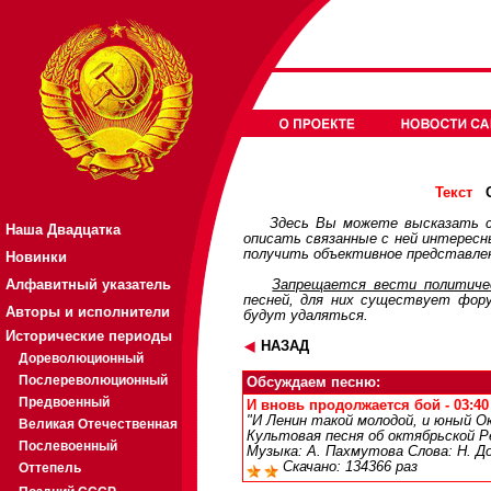
О
Текст
Здесь Вы можете высказать с
Наша Двадцатка
описать связанные с ней интерес
получить объективное представлен
Новинки
Алфавитный указатель
Запрещается вести политичес
песней, для них существует
фор
Авторы и исполнители
будут удаляться.
Исторические периоды
НАЗАД
Дореволюционный
Послереволюционный
Обсуждаем песню:
Предвоенный
И вновь продолжается бой - 03:40
"И Ленин такой молодой, и юный Ок
Великая Отечественная
Культовая песня об октябрьской Р
Послевоенный
Музыка: А. Пахмутова Слова: Н. Д
Скачано: 134366 раз
Оттепель