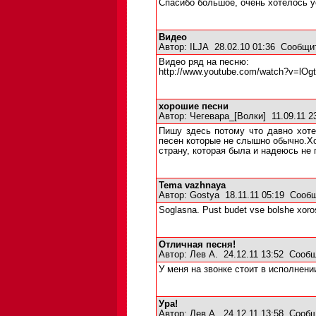
Спасибо большое, очень хотелось у
Видео
Автор:
ILJA
28.02.10 01:36
Сообщи
Видео ряд на песню:
http://www.youtube.com/watch?v=lO
хорошие песни
Автор:
Чегевара_[Волки]
11.09.11 
Пишу здесь потому что давно хот
песен которые не слышно обычно.Хо
страну, которая была и надеюсь не 
Tema vazhnaya
Автор:
Gostya
18.11.11 05:19
Сообщ
Soglasna. Pust budet vse bolshe xor
Отличная песня!
Автор:
Лев А.
24.12.11 13:52
Сообщ
У меня на звонке стоит в исполнении
Ура!
Автор:
Лев А.
24.12.11 13:58
Сообщ