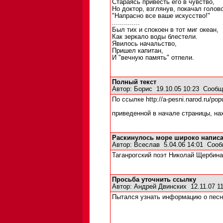
Стараясь привесть его в чувство,
Но доктор, взглянув, покачал голово
"Напрасно все ваше искусство!"
..............
Был тих и спокоен в тот миг океан,
Как зеркало воды блестели.
Явилось начальство,
Пришел капитан,
И "вечную память" отпели.
Полный текст
Автор:
Борис
19.10.05 10:23
Сообщ
По ссылке http://a-pesni.narod.ru/pop
приведенной в начале страницы, н
Раскинулось море широко написал
Автор:
Всеслав
5.04.06 14:01
Сооб
Таганрогский поэт Николай Щербина
Просьба уточнить ссылку
Автор:
Андрей Двинских
12.11.07 1
Пытался узнать информацию о песне