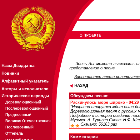
Здесь Вы можете высказать св
Наша Двадцатка
представление о песне.
Новинки
Запрещается вести политически
Алфавитный указатель
НАЗАД
Авторы и исполнители
Исторические периоды
Обсуждаем песню:
Дореволюционный
Раскинулось море широко - 04:29 
"Напрасно старушка ждет сына дом
Послереволюционный
Дореволюционная песня о русских 
Предвоенный
Подробнее о истории создания пес
Музыка: А. Гурилев Слова: Н.Ф. Ще
Великая Отечественная
Скачано: 56163 раз
Послевоенный
Оттепель
Комментарии