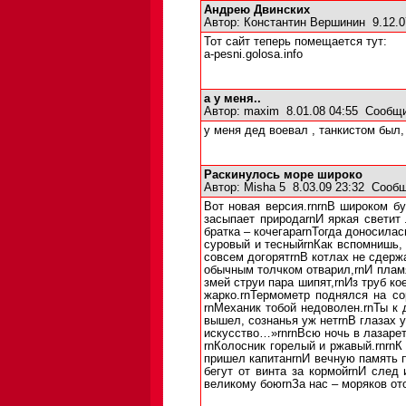
Андрею Двинских
Автор:
Константин Вершинин
9.12.0
Тот сайт теперь помещается тут:
a-pesni.golosa.info
а у меня..
Автор:
maxim
8.01.08 04:55
Сообщи
у меня дед воевал , танкистом был
Раскинулось море широко
Автор:
Misha 5
8.03.09 23:32
Сообщ
Вот новая версия.rnrnВ широком б
засыпает природаrnИ яркая светит
братка – кочегараrnТогда доносила
суровый и тесныйrnКак вспомнишь, 
совсем догорятrnВ котлах не сдерж
обычным толчком отварил,rnИ пламя 
змей струи пара шипят,rnИз труб ко
жарко.rnТермометр поднялся на со
rnМеханик тобой недоволен.rnТы к 
вышел, сознанья уж нетrnВ глазах у
искусство…»rnrnВсю ночь в лазарет
rnКолосник горелый и ржавый.rnrnК
пришел капитанrnИ вечную память п
бегут от винта за кормойrnИ след
великому боюrnЗа нас – моряков ото