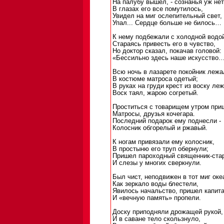
На палубу вышел, - сознанья уж нет
В глазах его все помутилось,
Увидел на миг ослепительный свет,
Упал... Сердце больше не билось…
К нему подбежали с холодной водо
Стараясь привесть его в чувство,
Но доктор сказал, покачав головой:
«Бессильно здесь наше искусство
Всю ночь в лазарете покойник лежа
В костюме матроса одетый;
В руках на груди крест из воску леж
Воск таял, жарою согретый.
Проститься с товарищем утром при
Матросы, друзья кочегара.
Последний подарок ему поднесли -
Колосник обгорелый и ржавый.
К ногам привязали ему колосник,
В простыню его труп обернули;
Пришел пароходный священник-стар
И слезы у многих сверкнули.
Был чист, неподвижен в тот миг оке
Как зеркало воды блестели,
Явилось начальство, пришел капита
И «вечную память» пропели.
Доску приподняли дрожащей рукой,
И в саване тело скользнуло,