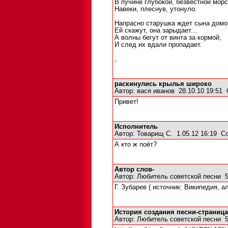
В пучине глубокой, безвестной мор
Навеки, плеснув, утонуло.
Напрасно старушка ждет сына домо
Ей скажут, она зарыдает...
А волны бегут от винта за кормой,
И след их вдали пропадает.
,
раскинулись крылья широко
Автор:
вася иванов
28.10.10 19:51
Привет!
Исполнитель
Автор:
Товарищ С.
1.05.12 16:19
С
А кто ж поёт?
Автор слов-
Автор:
Любитель советской песни
5
Г. Зубарев ( источник: Википедия, а
История создания песни-страница
Автор:
Любитель советской песни
5