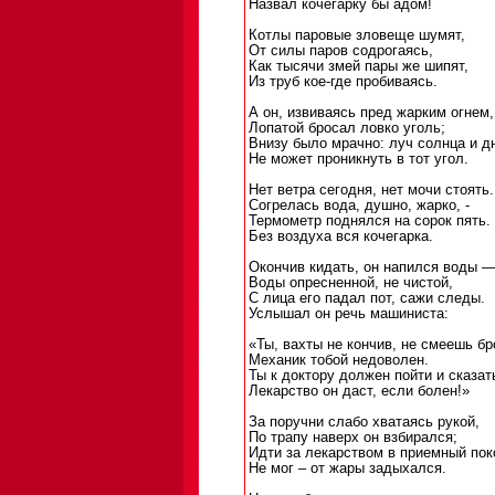
Назвал кочегарку бы адом!
Котлы паровые зловеще шумят,
От силы паров содрогаясь,
Как тысячи змей пары же шипят,
Из труб кое-где пробиваясь.
А он, извиваясь пред жарким огнем,
Лопатой бросал ловко уголь;
Внизу было мрачно: луч солнца и д
Не может проникнуть в тот угол.
Нет ветра сегодня, нет мочи стоять.
Согрелась вода, душно, жарко, -
Термометр поднялся на сорок пять.
Без воздуха вся кочегарка.
Окончив кидать, он напился воды 
Воды опресненной, не чистой,
С лица его падал пот, сажи следы.
Услышал он речь машиниста:
«Ты, вахты не кончив, не смеешь бр
Механик тобой недоволен.
Ты к доктору должен пойти и сказат
Лекарство он даст, если болен!»
За поручни слабо хватаясь рукой,
По трапу наверх он взбирался;
Идти за лекарством в приемный пок
Не мог – от жары задыхался.