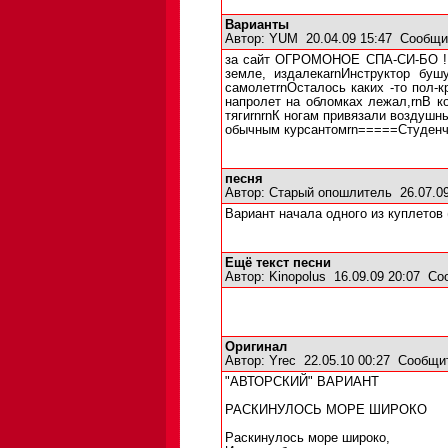
Варианты
Автор:
YUM
20.04.09 15:47
Сообщи
за сайт ОГРОМОНОЕ СПА-СИ-БО !!!!r
земле, издалекаrnИнструктор буш
самолетrnОсталось каких -то пол-к
напролет на обломках лежал,rnВ к
тягиrnrnК ногам привязали воздушн
обычным курсантомrn=====Студенчес
песня
Автор:
Старый опошлитель
26.07.0
Вариант начала одного из куплетов 
Ещё текст песни
Автор:
Kinopolus
16.09.09 20:07
Со
Оригинал
Автор:
Yrec
22.05.10 00:27
Сообщи
"АВТОРСКИЙ" ВАРИАНТ
РАСКИНУЛОСЬ МОРЕ ШИРОКО
Раскинулось море широко,