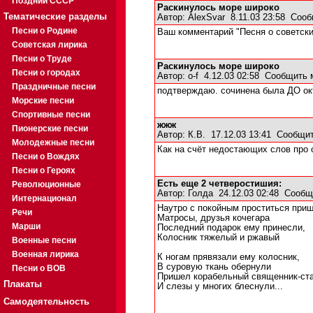
Поздний СССР
Раскинулось море широко
Тематические разделы
Автор:
AlexSvar
8.11.03 23:58
Сооб
Песни о Родине
Ваш комментарий "Песня о советски
Советская лирика
Песни о Труде
Раскинулось море широко
Песни о городах
Автор:
o-f
4.12.03 02:58
Сообщить 
Праздничные песни
подтверждаю. сочинена была ДО окт
Морские песни
Спортивные песни
жжж
Пионерские песни
Автор:
К.В.
17.12.03 13:41
Сообщит
Молодежные песни
Как на счёт недостающих слов про 
Песни о Вождях
Песни о Героях
Есть еще 2 четверостишия:
Революционные
Автор:
Голда
24.12.03 02:48
Сообщ
Интернационал
Наутро с покойным проститься при
Речи
Матросы, друзья кочегара
Марши
Последний подарок ему принесли,
Колосник тяжелый и ржавый
Военные песни
Военная лирика
К ногам прявязали ему колосник,
В суровую ткань обернули
Песни о ВОВ
Пришел корабельный священник-ст
Плакаты
И слезы у многих блеснули...
Самодеятельность