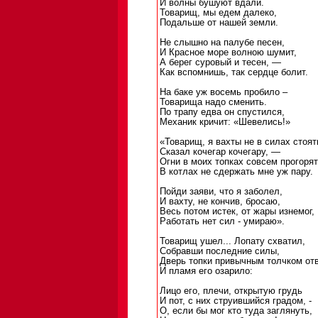
И волны бушуют вдали.
Товарищ, мы едем далеко,
Подальше от нашей земли.
Не слышно на палубе песен,
И Красное море волною шумит,
А берег суровый и тесен, —
Как вспомнишь, так сердце болит.
На баке уж восемь пробило –
Товарища надо сменить.
По трапу едва он спустился,
Механик кричит: «Шевелись!»
«Товарищ, я вахты не в силах стоят
Сказал кочегар кочегару, —
Огни в моих топках совсем прогорят
В котлах не сдержать мне уж пару.
Пойди заяви, что я заболел,
И вахту, не кончив, бросаю,
Весь потом истек, от жары изнемог,
Работать нет сил - умираю».
Товарищ ушел... Лопату схватил,
Собравши последние силы,
Дверь топки привычным толчком от
И пламя его озарило:
Лицо его, плечи, открытую грудь
И пот, с них струившийся градом, -
О, если бы мог кто туда заглянуть,