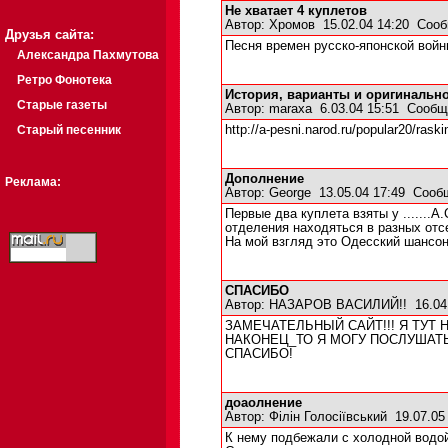
Не хватает 4 куплетов
Автор:
Хромов
15.02.04 14:20
Сооб
Друзья сайта:
Песня времен русско-японской войн
Александра Пахмутова
Ретро Фонотека
История, варианты и оригинально
Старые газеты
Автор:
maraxa
6.03.04 15:51
Сообщ
Старый песенник
http://a-pesni.narod.ru/popular20/rask
Дополнение
Реклама:
Автор:
George
13.05.04 17:49
Сооб
Первые два куплета взяты у ......
отделения находяться в разных отсе
На мой взгляд это Одесский шансон
СПАСИБО
Автор:
НАЗАРОВ ВАСИЛИЙ!!
16.04
ЗАМЕЧАТЕЛЬНЫЙ САЙТ!!! Я ТУТ
НАКОНЕЦ_ТО Я МОГУ ПОСЛУШАТ
СПАСИБО!
доаолнение
Автор:
Філін Голосіївський
19.07.05
К нему подбежали с холодной водо