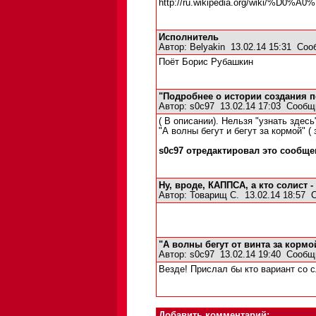
http://ru.wikipedia.org/wik
Исполнитель
Автор:
Belyakin
13.02.14 15:31
Соо
Поёт Борис Рубашкин
"Подробнее о истории создания п
Автор:
s0c97
13.02.14 17:03
Сообщ
( В описании). Нельзя "узнать здесь
"А волны бегут и бегут за кормой" ( 
s0c97 отредактировал это сообщен
Ну, вроде, КАППСА, а кто солист 
Автор:
Товарищ С.
13.02.14 18:57
"А волны бегут от винта за кормой
Автор:
s0c97
13.02.14 19:40
Сообщ
Везде! Прислал бы кто вариант со с
Добавить комментарий: