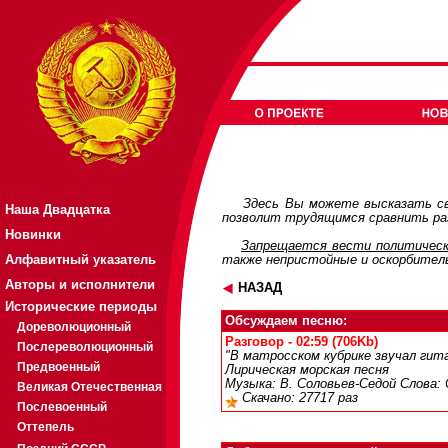
Здесь Вы можете высказать св
Наша Двадцатка
позволит трудящимся сравнить раз
Новинки
Запрещается вести политическ
Алфавитный указатель
также непристойные и оскорбител
Авторы и исполнители
НАЗАД
Исторические периоды
Обсуждаем песню:
Дореволюционный
Разговор - 02:59 (706Kb)
Послереволюционный
"В матросском кубрике звучал гита
Предвоенный
Лирическая морская песня
Музыка: В. Соловьев-Седой Слова: 
Великая Отечественная
Скачано: 27717 раз
Послевоенный
Оттепель