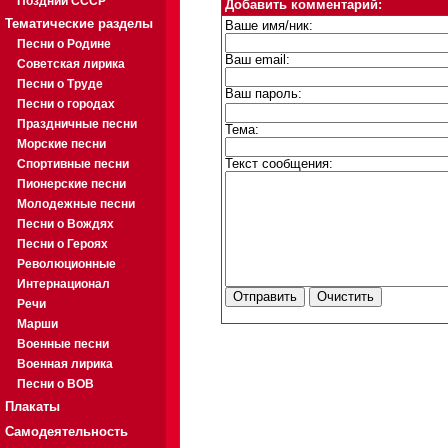
Поздний СССР
Добавить комментарий:
Тематические разделы
Ваше имя/ник:
Песни о Родине
Ваш email:
Советская лирика
Песни о Труде
Ваш пароль:
Песни о городах
Праздничные песни
Тема:
Морские песни
Спортивные песни
Текст сообщения:
Пионерские песни
Молодежные песни
Песни о Вождях
Песни о Героях
Революционные
Интернационал
Речи
Марши
Военные песни
Военная лирика
Песни о ВОВ
Плакаты
Самодеятельность